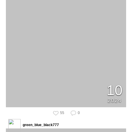
10
2024
55
0
green_blue_black777