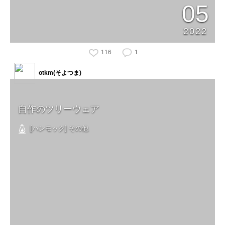
05
2022
116
1
otkm(そよつま)
自作のツリーウェア
[ハンモック] その他