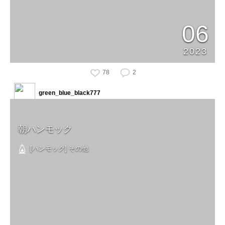
06
2023
78
2
green_blue_black777
朝ハンモック
[ハンモック] その他