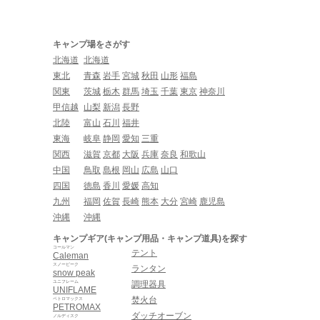
キャンプ場をさがす
北海道
北海道
東北
青森
岩手
宮城
秋田
山形
福島
関東
茨城
栃木
群馬
埼玉
千葉
東京
神奈川
甲信越
山梨
新潟
長野
北陸
富山
石川
福井
東海
岐阜
静岡
愛知
三重
関西
滋賀
京都
大阪
兵庫
奈良
和歌山
中国
鳥取
島根
岡山
広島
山口
四国
徳島
香川
愛媛
高知
九州
福岡
佐賀
長崎
熊本
大分
宮崎
鹿児島
沖縄
沖縄
キャンプギア(キャンプ用品・キャンプ道具)を探す
コールマン
テント
Caleman
スノーピーク
ランタン
snow peak
ユニフレーム
調理器具
UNIFLAME
焚火台
ペトロマックス
PETROMAX
ダッチオーブン
ノルディスク