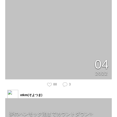
04
2022
88
3
otkm(そよつま)
夢のハンモック泊までカウントダウン✨