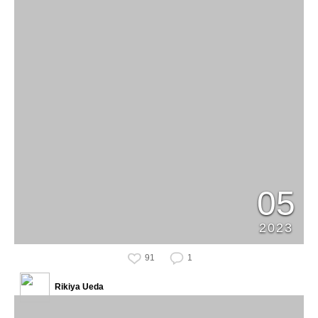
05
2023
91
1
Rikiya Ueda