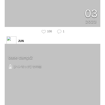
03
2023
106
1
JUN
base campt2
[ハンモック] その他