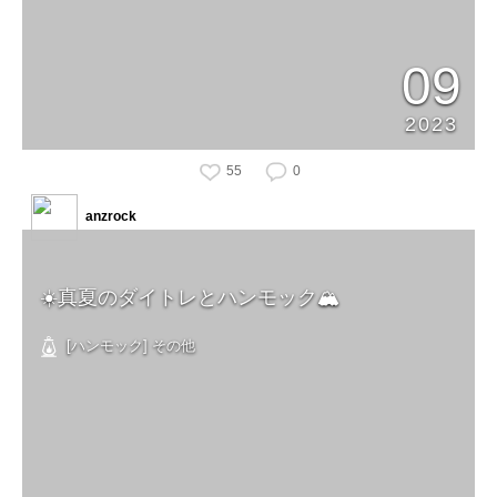
09
2023
55
0
anzrock
☀️真夏のダイトレとハンモック🏔️
[ハンモック] その他