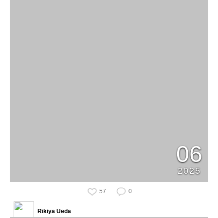
06
2025
57
0
Rikiya Ueda