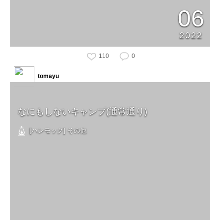
06
2022
110
0
tomayu
なにもしないキャンプ(通常通り)
[ハンモック] その他