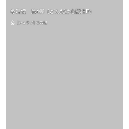
冬装備 第4弾（どんだけ心配性⁉️）
[シュラフ] その他