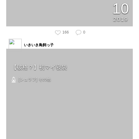
10
2019
166
0
いきいき鳥飼っ子
【破格？】初マイ寝袋
[シュラフ] その他