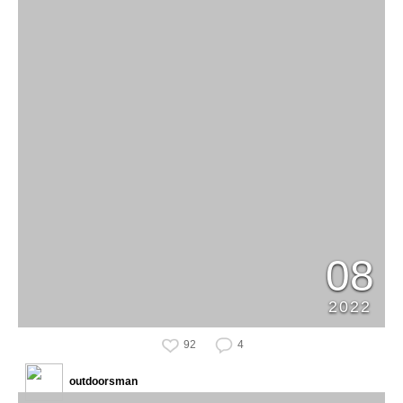
08
2022
92
4
outdoorsman