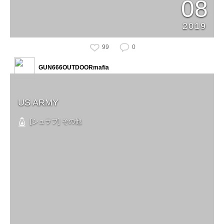
08
2019
99
0
GUN666OUTDOORmafia
US ARMY
[シュラフ] その他