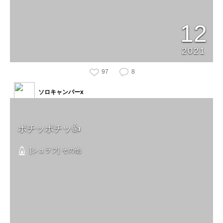
12
2021
97
8
ソロキャンパーx
ポチッポチッ👍
[シュラフ] その他