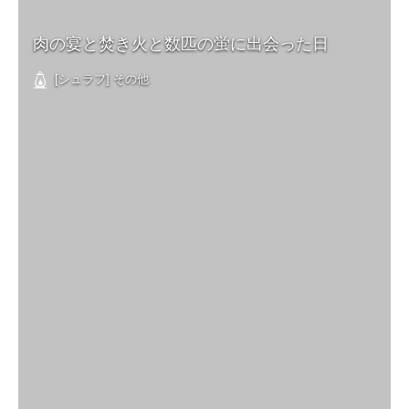
肉の宴と焚き火と数匹の蛍に出会った日
[シュラフ] その他