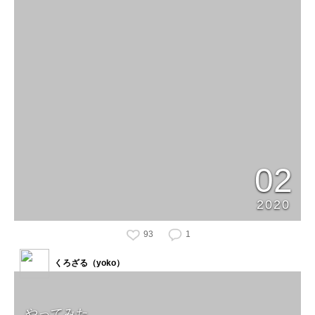
02
2020
93
1
くろざる（yoko）
やってみた。