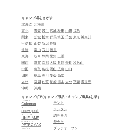
キャンプ場をさがす
北海道
北海道
東北
青森
岩手
宮城
秋田
山形
福島
関東
茨城
栃木
群馬
埼玉
千葉
東京
神奈川
甲信越
山梨
新潟
長野
北陸
富山
石川
福井
東海
岐阜
静岡
愛知
三重
関西
滋賀
京都
大阪
兵庫
奈良
和歌山
中国
鳥取
島根
岡山
広島
山口
四国
徳島
香川
愛媛
高知
九州
福岡
佐賀
長崎
熊本
大分
宮崎
鹿児島
沖縄
沖縄
キャンプギア(キャンプ用品・キャンプ道具)を探す
コールマン
テント
Caleman
スノーピーク
ランタン
snow peak
ユニフレーム
調理器具
UNIFLAME
焚火台
ペトロマックス
PETROMAX
ダッチオーブン
ノルディスク