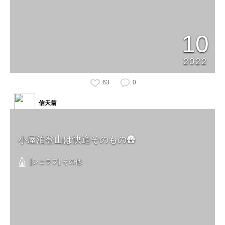
10
2022
63
0
信天翁
小屋泊登山は快適そのもの🛖
[シュラフ] その他