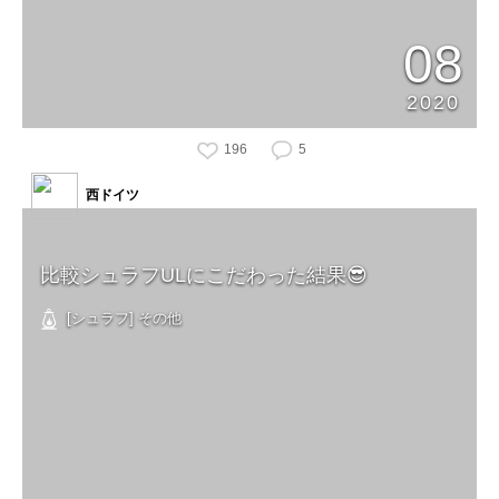
08
2020
196
5
西ドイツ
比較シュラフULにこだわった結果😎
[シュラフ] その他