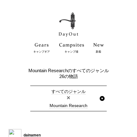
キャンプギア
キャンプ場
新着
Mountain Researchのすべてのジャンル
26の物語
すべてのジャンル
×
Mountain Research
dainamen