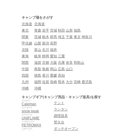
キャンプ場をさがす
北海道
北海道
東北
青森
岩手
宮城
秋田
山形
福島
関東
茨城
栃木
群馬
埼玉
千葉
東京
神奈川
甲信越
山梨
新潟
長野
北陸
富山
石川
福井
東海
岐阜
静岡
愛知
三重
関西
滋賀
京都
大阪
兵庫
奈良
和歌山
中国
鳥取
島根
岡山
広島
山口
四国
徳島
香川
愛媛
高知
九州
福岡
佐賀
長崎
熊本
大分
宮崎
鹿児島
沖縄
沖縄
キャンプギア(キャンプ用品・キャンプ道具)を探す
コールマン
テント
Caleman
スノーピーク
ランタン
snow peak
ユニフレーム
調理器具
UNIFLAME
焚火台
ペトロマックス
PETROMAX
ダッチオーブン
ノルディスク