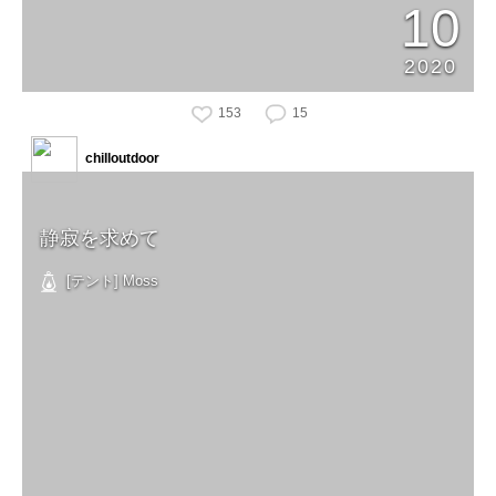
10
2020
153
15
chilloutdoor
静寂を求めて
[テント] Moss