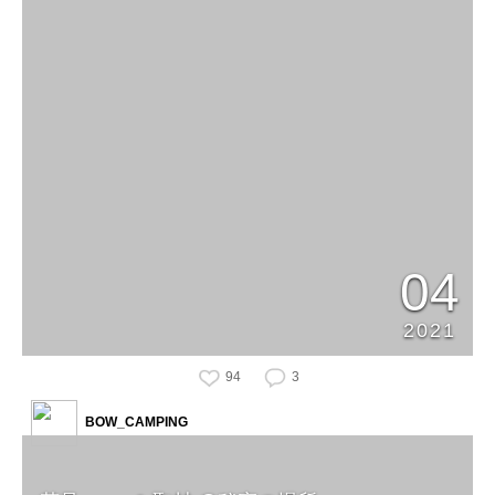
04
2021
94
3
BOW_CAMPING