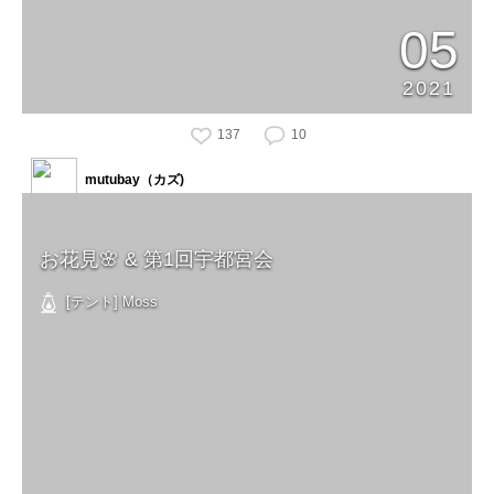
05
2021
137
10
mutubay（カズ)
お花見🌸 & 第1回宇都宮会
[テント] Moss