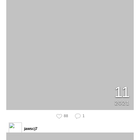
11
2021
88
1
jawscj7