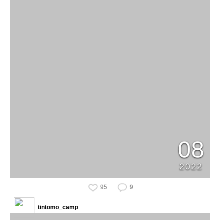
08
2022
95
9
tintomo_camp