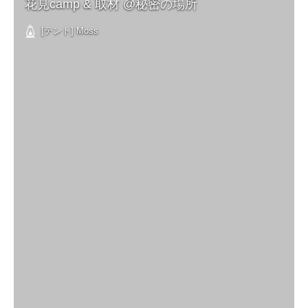
花見camp & 取材 @秘密の場所
[テント] Moss