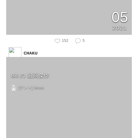
05
2021
152
5
CHAKU
Bill の 最高傑作
[テント] Moss