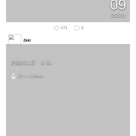
09
2020
171
3
Zeki
内緒の1日 5 👍
[テント] Moss