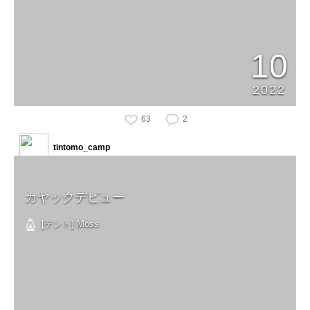
10
2022
63
2
tintomo_camp
カヤックデビュー
[テント] Moss