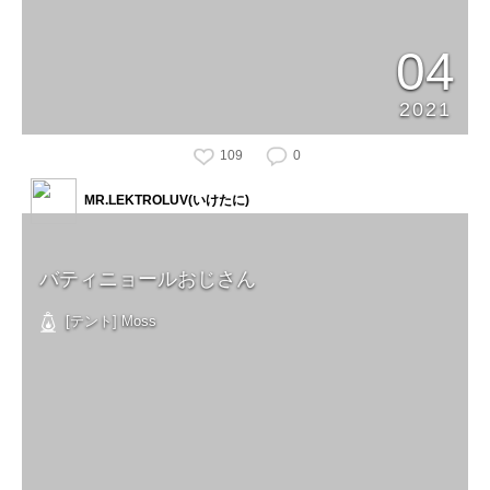
04
2021
109
0
MR.LEKTROLUV(いけたに)
バティニョールおじさん
[テント] Moss