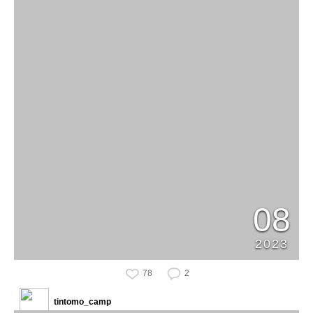
08
2023
78
2
tintomo_camp