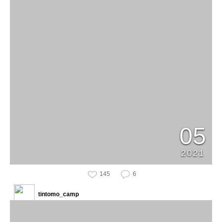
05
2021
145
6
tintomo_camp