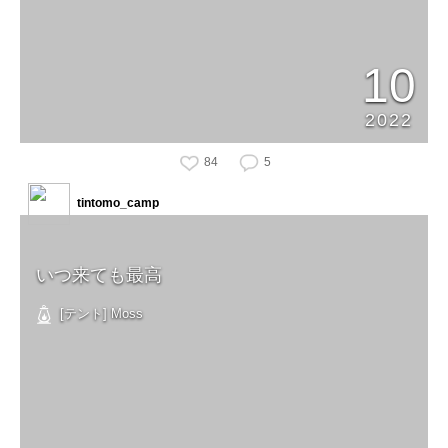
10
2022
84
5
tintomo_camp
いつ来ても最高
[テント] Moss