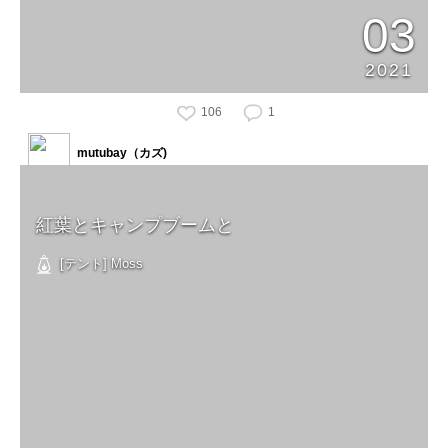
03
2021
106
1
mutubay（カズ)
紅葉とキャンプブームと
[テント] Moss