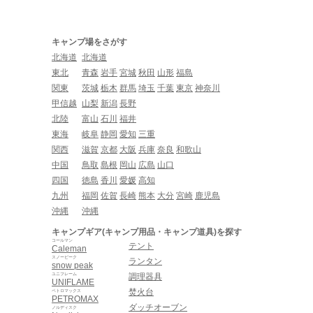
キャンプ場をさがす
北海道
北海道
東北
青森
岩手
宮城
秋田
山形
福島
関東
茨城
栃木
群馬
埼玉
千葉
東京
神奈川
甲信越
山梨
新潟
長野
北陸
富山
石川
福井
東海
岐阜
静岡
愛知
三重
関西
滋賀
京都
大阪
兵庫
奈良
和歌山
中国
鳥取
島根
岡山
広島
山口
四国
徳島
香川
愛媛
高知
九州
福岡
佐賀
長崎
熊本
大分
宮崎
鹿児島
沖縄
沖縄
キャンプギア(キャンプ用品・キャンプ道具)を探す
コールマン
テント
Caleman
スノーピーク
ランタン
snow peak
ユニフレーム
調理器具
UNIFLAME
焚火台
ペトロマックス
PETROMAX
ダッチオーブン
ノルディスク