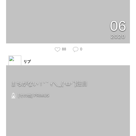
06
2020
88
0
リブ
まちがない！'｀ｨ＼_(･ω･`)注目
[その他] PRIMUS