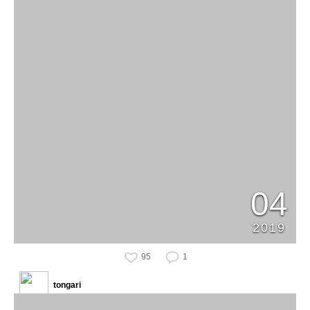
04
2019
95
1
tongari