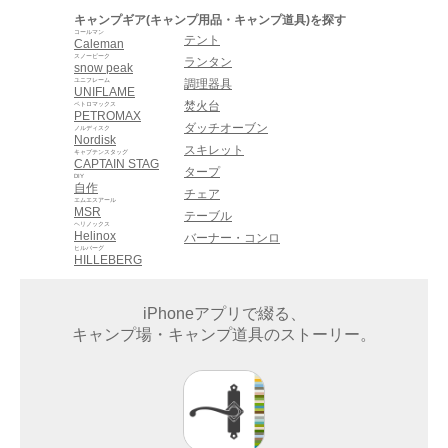
キャンプギア(キャンプ用品・キャンプ道具)を探す
コールマン
テント
Caleman
スノーピーク
ランタン
snow peak
ユニフレーム
調理器具
UNIFLAME
焚火台
ペトロマックス
PETROMAX
ダッチオーブン
ノルディスク
Nordisk
スキレット
キャプテンスタッグ
CAPTAIN STAG
タープ
DIY
自作
チェア
エムエスアール
MSR
テーブル
ヘリノックス
Helinox
バーナー・コンロ
ヒルバーグ
HILLEBERG
iPhoneアプリで綴る、
キャンプ場・キャンプ道具のストーリー。