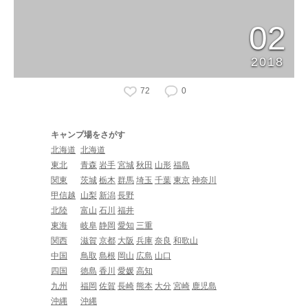
02
2018
72
0
キャンプ場をさがす
北海道
北海道
東北
青森
岩手
宮城
秋田
山形
福島
関東
茨城
栃木
群馬
埼玉
千葉
東京
神奈川
甲信越
山梨
新潟
長野
北陸
富山
石川
福井
東海
岐阜
静岡
愛知
三重
関西
滋賀
京都
大阪
兵庫
奈良
和歌山
中国
鳥取
島根
岡山
広島
山口
四国
徳島
香川
愛媛
高知
九州
福岡
佐賀
長崎
熊本
大分
宮崎
鹿児島
沖縄
沖縄