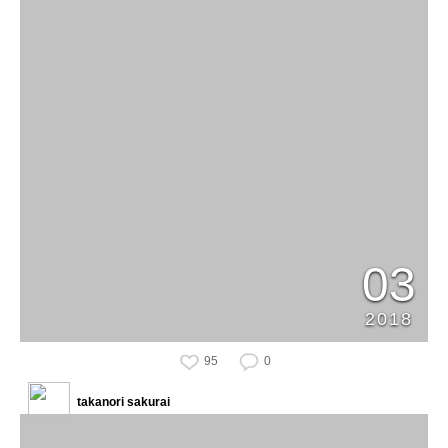
03
2018
95
0
takanori sakurai