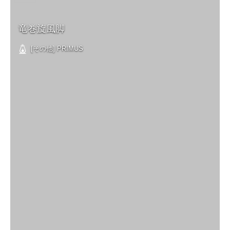
竜巻旋風脚
[その他] PRIMUS