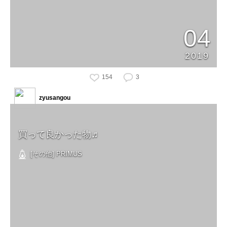
04
2019
154
3
zyusangou
買って良かった物♬
[その他] PRIMUS