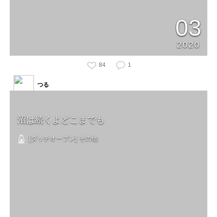
03
2020
84
1
つる
沼は続くよどこまでも
[ダッチオーブン] その他