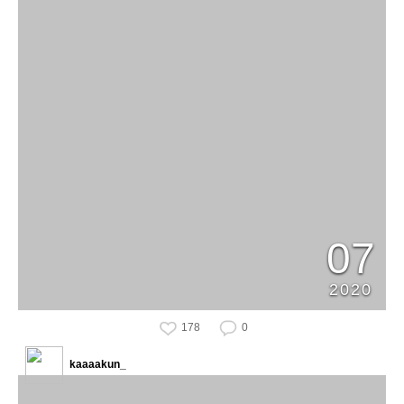
07
2020
178
0
kaaaakun_