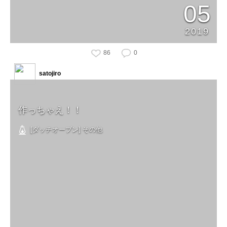
05
2019
86
0
satojiro
作っちゃえ！！
[ダッチオーブン] その他