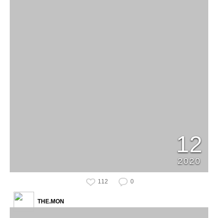
12
2020
112
0
THE.MON