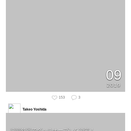
09
2019
153
3
Takeo Yoshida
南部鉄器でダッチオーブンを凌駕！