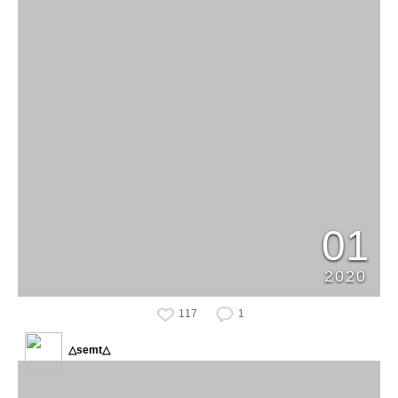
01
2020
117
1
△semt△