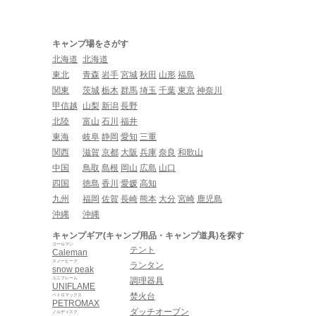
キャンプ場をさがす
北海道
北海道
東北
青森
岩手
宮城
秋田
山形
福島
関東
茨城
栃木
群馬
埼玉
千葉
東京
神奈川
甲信越
山梨
新潟
長野
北陸
富山
石川
福井
東海
岐阜
静岡
愛知
三重
関西
滋賀
京都
大阪
兵庫
奈良
和歌山
中国
鳥取
島根
岡山
広島
山口
四国
徳島
香川
愛媛
高知
九州
福岡
佐賀
長崎
熊本
大分
宮崎
鹿児島
沖縄
沖縄
キャンプギア(キャンプ用品・キャンプ道具)を探す
コールマン
テント
Caleman
スノーピーク
ランタン
snow peak
ユニフレーム
調理器具
UNIFLAME
焚火台
ペトロマックス
PETROMAX
ダッチオーブン
ノルディスク