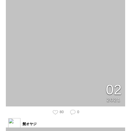
02
2021
80
0
髭オヤジ