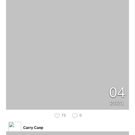
04
2021
73
0
Carry Canp