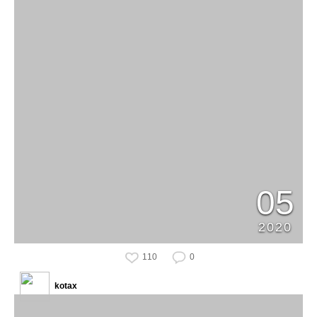
05
2020
110
0
kotax