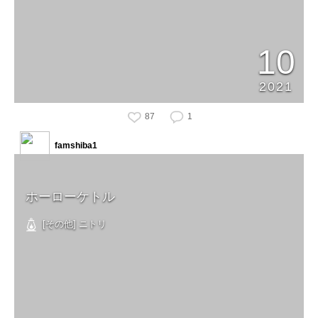
10
2021
87
1
famshiba1
ホーローケトル
[その他] ニトリ