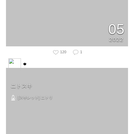
05
2022
120
1
🍁
ニトスキ
[スキレット] ニトリ