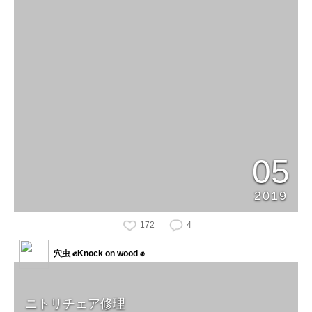
05
2019
172
4
穴虫 ✊Knock on wood ✊
ニトリチェア修理