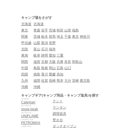
キャンプ場をさがす
北海道
北海道
東北
青森
岩手
宮城
秋田
山形
福島
関東
茨城
栃木
群馬
埼玉
千葉
東京
神奈川
甲信越
山梨
新潟
長野
北陸
富山
石川
福井
東海
岐阜
静岡
愛知
三重
関西
滋賀
京都
大阪
兵庫
奈良
和歌山
中国
鳥取
島根
岡山
広島
山口
四国
徳島
香川
愛媛
高知
九州
福岡
佐賀
長崎
熊本
大分
宮崎
鹿児島
沖縄
沖縄
キャンプギア(キャンプ用品・キャンプ道具)を探す
コールマン
テント
Caleman
スノーピーク
ランタン
snow peak
ユニフレーム
調理器具
UNIFLAME
焚火台
ペトロマックス
PETROMAX
ダッチオーブン
ノルディスク