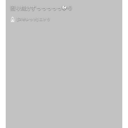
照り焼けずっっっっっ🐓💨
[スキレット] ニトリ