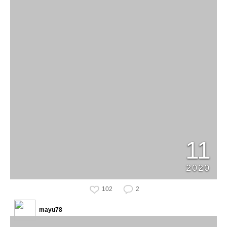
11
2020
102
2
mayu78