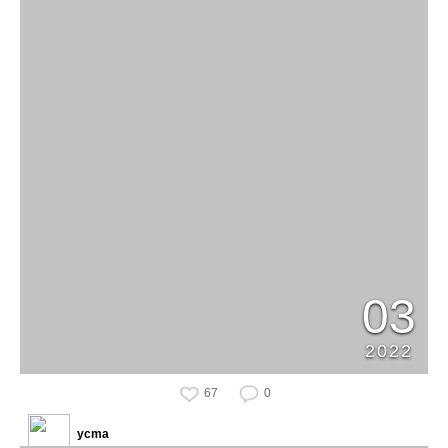
03
2022
67
0
ycma