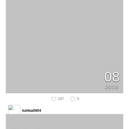
08
2019
107
5
kahlua0804