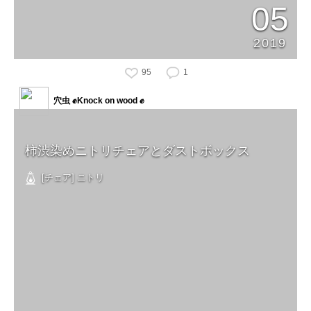
05
2019
95
1
穴虫 ✊Knock on wood ✊
柿渋染めニトリチェアとダストボックス
[チェア] ニトリ