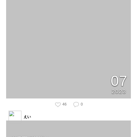
07
2023
46
0
えい