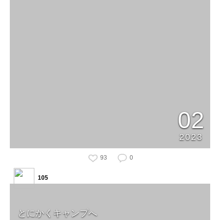
02
2023
93
0
105
とにかくキャンプへ