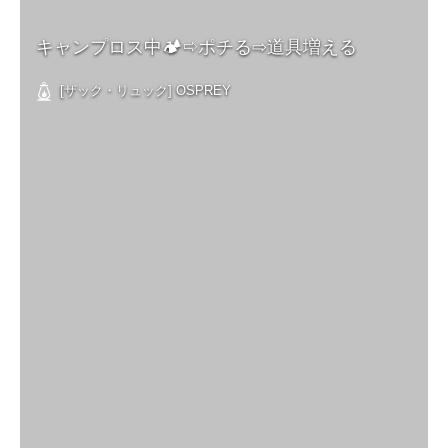
キャンプロス中🏕⇨ポチる⇨道具増える
[ザック・リュック] OSPREY