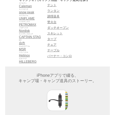
キャンプギア(キャンプ用品・キャンプ道具)を探す
コールマン
テント
Caleman
スノーピーク
ランタン
snow peak
ユニフレーム
調理器具
UNIFLAME
焚火台
ペトロマックス
PETROMAX
ダッチオーブン
ノルディスク
Nordisk
スキレット
キャプテンスタッグ
CAPTAIN STAG
タープ
DIY
自作
チェア
エムエスアール
MSR
テーブル
ヘリノックス
Helinox
バーナー・コンロ
ヒルバーグ
HILLEBERG
iPhoneアプリで綴る、
キャンプ場・キャンプ道具のストーリー。