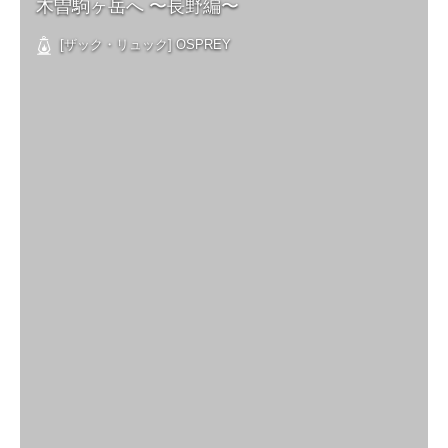
木曽駒ヶ岳へ 〜長野編〜
[ザック・リュック] OSPREY