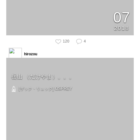
07
2018
120
4
hirozou
岳山 （だけやま）。。。
[ザック・リュック] OSPREY