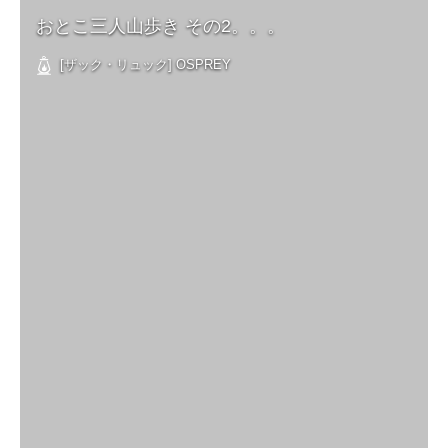
おとこ三人山歩き その2。。。
[ザック・リュック] OSPREY