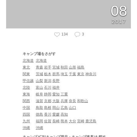
08
2017
134
3
キャンプ場をさがす
北海道
北海道
東北
青森
岩手
宮城
秋田
山形
福島
関東
茨城
栃木
群馬
埼玉
千葉
東京
神奈川
甲信越
山梨
新潟
長野
北陸
富山
石川
福井
東海
岐阜
静岡
愛知
三重
関西
滋賀
京都
大阪
兵庫
奈良
和歌山
中国
鳥取
島根
岡山
広島
山口
四国
徳島
香川
愛媛
高知
九州
福岡
佐賀
長崎
熊本
大分
宮崎
鹿児島
沖縄
沖縄