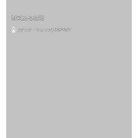
勇気ある撤退
[ザック・リュック] OSPREY