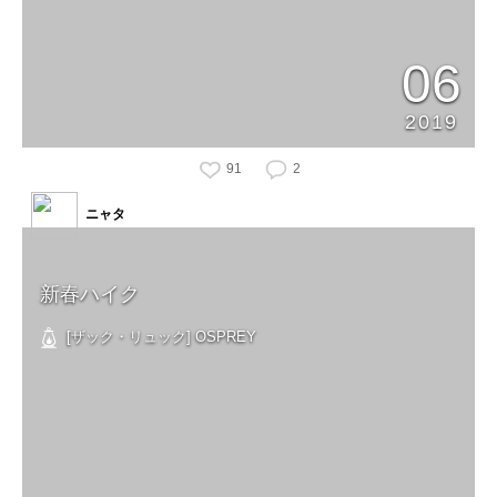
06
2019
91
2
ニャタ
新春ハイク
[ザック・リュック] OSPREY