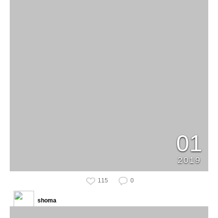
01
2019
115
0
shoma