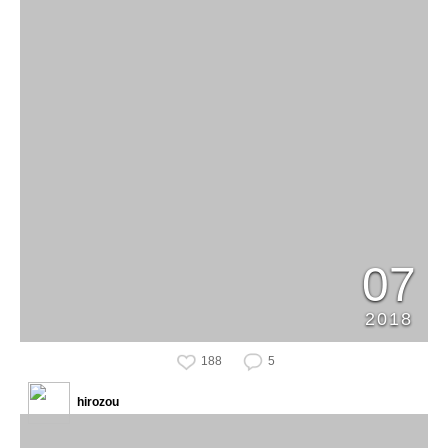
07
2018
188
5
hirozou