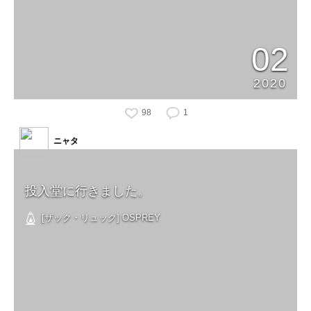
02
2020
98
1
ニャタ
投入堂に行きました。
[ザック・リュック] OSPREY