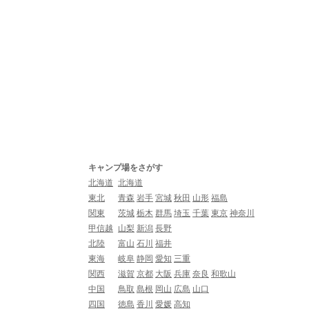
キャンプ場をさがす
北海道
北海道
東北
青森
岩手
宮城
秋田
山形
福島
関東
茨城
栃木
群馬
埼玉
千葉
東京
神奈川
甲信越
山梨
新潟
長野
北陸
富山
石川
福井
東海
岐阜
静岡
愛知
三重
関西
滋賀
京都
大阪
兵庫
奈良
和歌山
中国
鳥取
島根
岡山
広島
山口
四国
徳島
香川
愛媛
高知