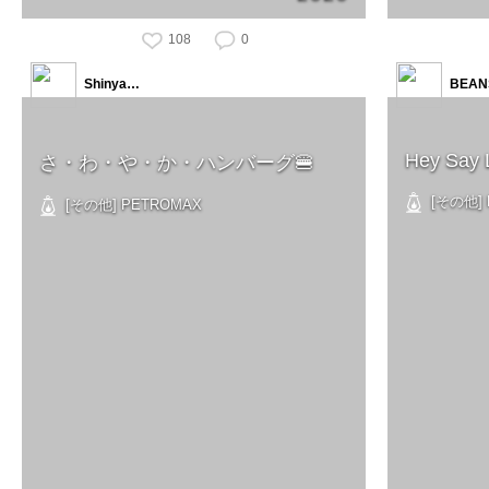
108
0
Shinya…
BEAN
Hey Say
さ・わ・や・か・ハンバーグ🍔
[その他] 
[その他] PETROMAX