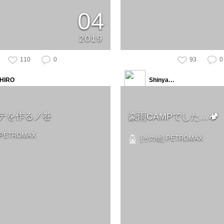
04
2019
110
0
93
0
HIRO
Shinya…
テを作るノ巻
豪雨CAMPでした…🏕
PETROMAX
[その他] PETROMAX