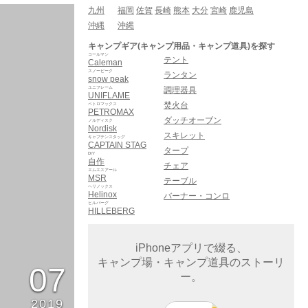
九州
福岡
佐賀
長崎
熊本
大分
宮崎
鹿児島
沖縄
沖縄
キャンプギア(キャンプ用品・キャンプ道具)を探す
コールマン
テント
Caleman
スノーピーク
ランタン
snow peak
ユニフレーム
調理器具
UNIFLAME
焚火台
ペトロマックス
PETROMAX
ダッチオーブン
ノルディスク
Nordisk
スキレット
キャプテンスタッグ
CAPTAIN STAG
タープ
DIY
自作
チェア
エムエスアール
MSR
テーブル
ヘリノックス
Helinox
バーナー・コンロ
ヒルバーグ
HILLEBERG
iPhoneアプリで綴る、
キャンプ場・キャンプ道具のストーリ
07
ー。
2019