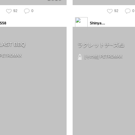
92
0
92
0
S58
Shinya…
 LAST BBQ
ラクレットチ~ズ🧀
PETROMAX
[その他] PETROMAX