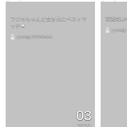
フジカちゃんと焚き火にベストマ
雰囲気UP
ッチ🔥
[その他] 
[その他] PETROMAX
03
2020