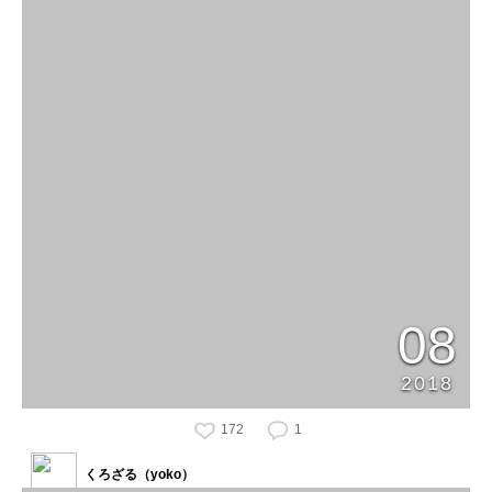
08
2018
172
1
くろざる（yoko）