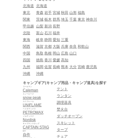
北海道
北海道
東北
青森
岩手
宮城
秋田
山形
福島
関東
茨城
栃木
群馬
埼玉
千葉
東京
神奈川
甲信越
山梨
新潟
長野
北陸
富山
石川
福井
東海
岐阜
静岡
愛知
三重
関西
滋賀
京都
大阪
兵庫
奈良
和歌山
中国
鳥取
島根
岡山
広島
山口
四国
徳島
香川
愛媛
高知
九州
福岡
佐賀
長崎
熊本
大分
宮崎
鹿児島
沖縄
沖縄
キャンプギア(キャンプ用品・キャンプ道具)を探す
コールマン
テント
Caleman
スノーピーク
ランタン
snow peak
ユニフレーム
調理器具
UNIFLAME
焚火台
ペトロマックス
PETROMAX
ダッチオーブン
ノルディスク
Nordisk
スキレット
キャプテンスタッグ
CAPTAIN STAG
タープ
DIY
自作
チェア