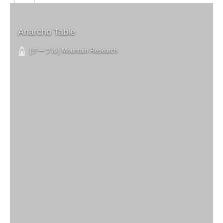
Anarcho Table
[テーブル] Mountain Research