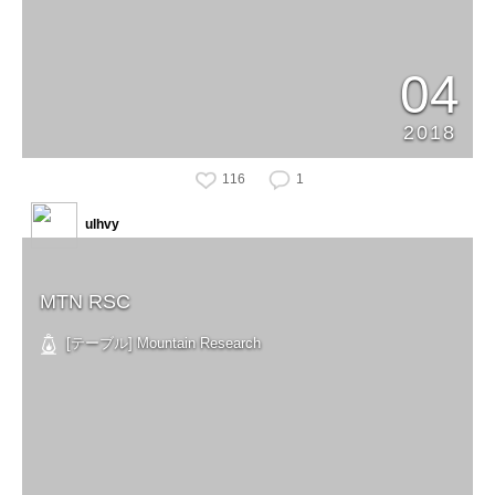
04
2018
116
1
ulhvy
MTN RSC
[テーブル] Mountain Research