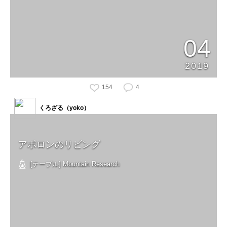
04
2019
154
4
くろざる（yoko）
アポロンのリビング
[テーブル] Mountain Research