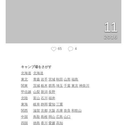
11
2016
65
4
キャンプ場をさがす
北海道
北海道
東北
青森
岩手
宮城
秋田
山形
福島
関東
茨城
栃木
群馬
埼玉
千葉
東京
神奈川
甲信越
山梨
新潟
長野
北陸
富山
石川
福井
東海
岐阜
静岡
愛知
三重
関西
滋賀
京都
大阪
兵庫
奈良
和歌山
中国
鳥取
島根
岡山
広島
山口
四国
徳島
香川
愛媛
高知