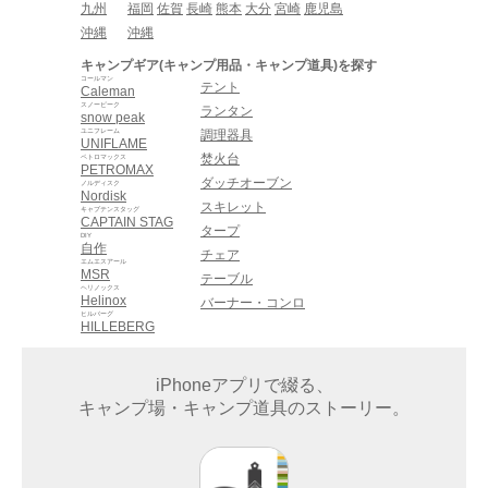
九州
福岡
佐賀
長崎
熊本
大分
宮崎
鹿児島
沖縄
沖縄
キャンプギア(キャンプ用品・キャンプ道具)を探す
コールマン
テント
Caleman
スノーピーク
ランタン
snow peak
ユニフレーム
調理器具
UNIFLAME
焚火台
ペトロマックス
PETROMAX
ダッチオーブン
ノルディスク
Nordisk
スキレット
キャプテンスタッグ
CAPTAIN STAG
タープ
DIY
自作
チェア
エムエスアール
MSR
テーブル
ヘリノックス
Helinox
バーナー・コンロ
ヒルバーグ
HILLEBERG
iPhoneアプリで綴る、
キャンプ場・キャンプ道具のストーリー。