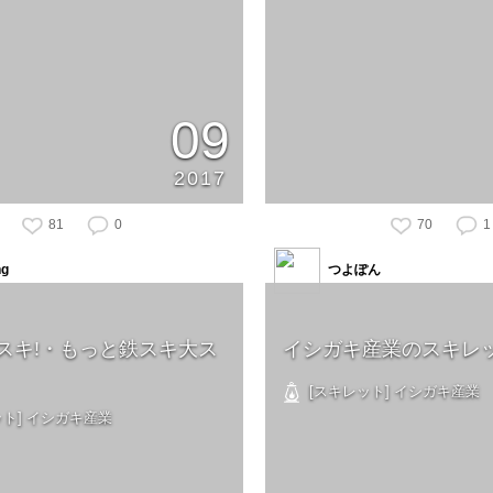
09
2017
81
0
70
1
ng
つよぽん
スキ!・もっと鉄スキ大ス
イシガキ産業のスキレ
[スキレット] イシガキ産業
ト] イシガキ産業