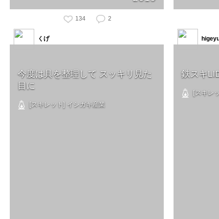
134
2
くげ
higey
今度は具を整理して スッキリ見た
鉄スキLI
目に
[スキレッ
[スキレット] イシガキ産業