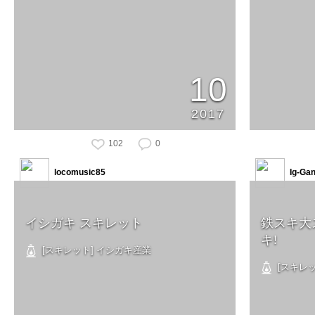
10
2017
102
0
locomusic85
Ig-Ga
イシガキ スキレット
鉄スキ大
キ!
[スキレット] イシガキ産業
[スキレッ