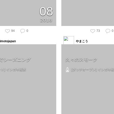
08
2018
94
0
73
0
imotojapan
やまこう
でシーズニング
久々のスモーク
ト] イシガキ産業
[ダッチオーブン] イシガキ