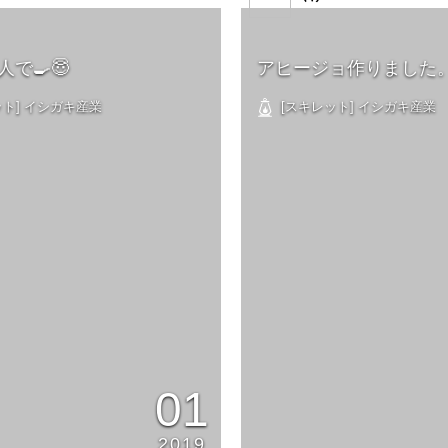
人で🍳😇
アヒージョ作りました
ト] イシガキ産業
[スキレット] イシガキ産業
01
2019