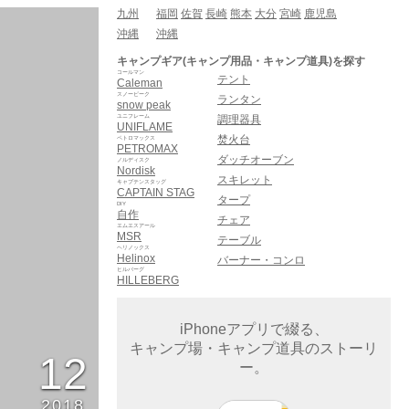
九州
福岡
佐賀
長崎
熊本
大分
宮崎
鹿児島
沖縄
沖縄
。
キャンプギア(キャンプ用品・キャンプ道具)を探す
コールマン
テント
Caleman
スノーピーク
ランタン
snow peak
ユニフレーム
調理器具
UNIFLAME
焚火台
ペトロマックス
PETROMAX
ダッチオーブン
ノルディスク
Nordisk
スキレット
キャプテンスタッグ
CAPTAIN STAG
タープ
DIY
自作
チェア
エムエスアール
MSR
テーブル
ヘリノックス
Helinox
バーナー・コンロ
ヒルバーグ
HILLEBERG
iPhoneアプリで綴る、
キャンプ場・キャンプ道具のストーリ
12
ー。
2018