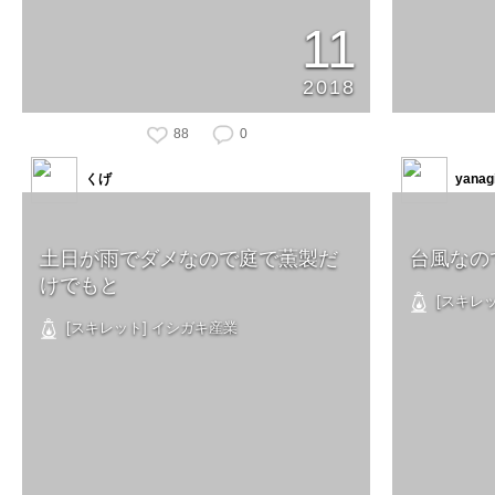
11
2018
88
0
くげ
yanag
土日が雨でダメなので庭で薫製だ
台風なの
けでもと
[スキレッ
[スキレット] イシガキ産業