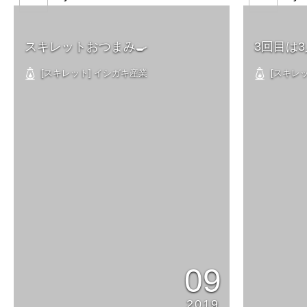
スキレットおつまみ🍳
3回目は3
[スキレット] イシガキ産業
[スキレッ
09
2019