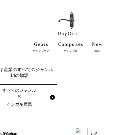
キャンプギア
キャンプ場
新着
キ産業のすべてのジャンル
14の物語
すべてのジャンル
×
イシガキ産業
u🔰Gohan
くげ