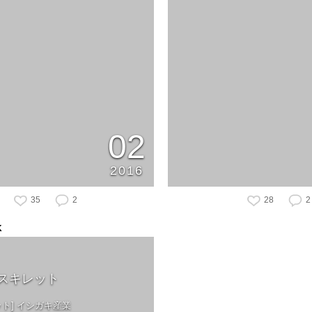
02
2016
35
2
28
2
K
スキレット
ト] イシガキ産業