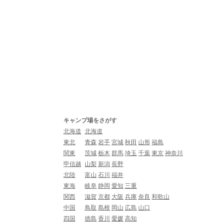
キャンプ場をさがす
北海道
北海道
東北
青森
岩手
宮城
秋田
山形
福島
関東
茨城
栃木
群馬
埼玉
千葉
東京
神奈川
甲信越
山梨
新潟
長野
北陸
富山
石川
福井
東海
岐阜
静岡
愛知
三重
関西
滋賀
京都
大阪
兵庫
奈良
和歌山
中国
鳥取
島根
岡山
広島
山口
四国
徳島
香川
愛媛
高知