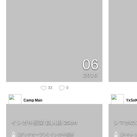
06
2016
33
0
Camp Man
YxSx
イシガキ産業 鉄人鍋 25cm
シマホの
[ダッチオーブン] イシガキ産業
[スキレッ