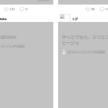
133
0
86
0
utaka
くげ
D@18cm
やっとできた。タコと
ヒージョ
ト] イシガキ産業
[スキレット] イシガキ産業