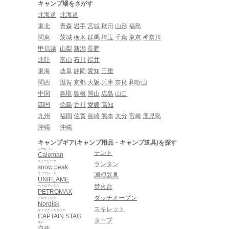
キャンプ場をさがす
北海道
北海道
東北
青森
岩手
宮城
秋田
山形
福島
関東
茨城
栃木
群馬
埼玉
千葉
東京
神奈川
甲信越
山梨
新潟
長野
北陸
富山
石川
福井
東海
岐阜
静岡
愛知
三重
関西
滋賀
京都
大阪
兵庫
奈良
和歌山
中国
鳥取
島根
岡山
広島
山口
四国
徳島
香川
愛媛
高知
九州
福岡
佐賀
長崎
熊本
大分
宮崎
鹿児島
沖縄
沖縄
キャンプギア(キャンプ用品・キャンプ道具)を探す
コールマン
テント
Caleman
スノーピーク
ランタン
snow peak
ユニフレーム
調理器具
UNIFLAME
焚火台
ペトロマックス
PETROMAX
ダッチオーブン
ノルディスク
Nordisk
スキレット
キャプテンスタッグ
CAPTAIN STAG
タープ
DIY
自作