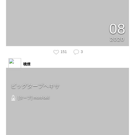
08
2020
151
3
噴煙
ビッグタープヘキサ
[タープ] mont-bell