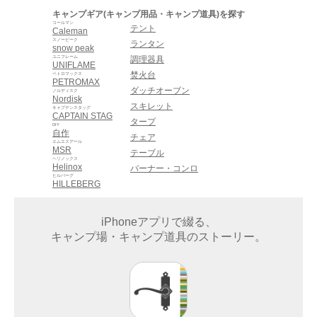
キャンプギア(キャンプ用品・キャンプ道具)を探す
コールマン
テント
Caleman
スノーピーク
ランタン
snow peak
ユニフレーム
調理器具
UNIFLAME
焚火台
ペトロマックス
PETROMAX
ダッチオーブン
ノルディスク
Nordisk
スキレット
キャプテンスタッグ
CAPTAIN STAG
タープ
DIY
自作
チェア
エムエスアール
MSR
テーブル
ヘリノックス
Helinox
バーナー・コンロ
ヒルバーグ
HILLEBERG
iPhoneアプリで綴る、
キャンプ場・キャンプ道具のストーリー。