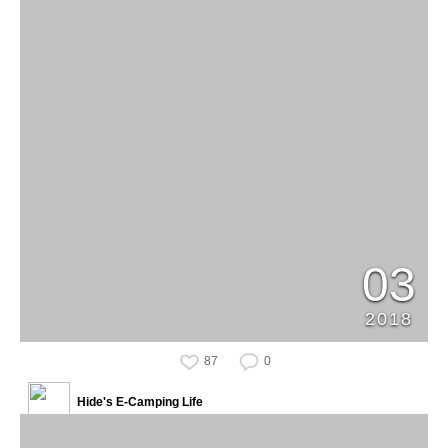
03
2018
87
0
Hide's E-Camping Life