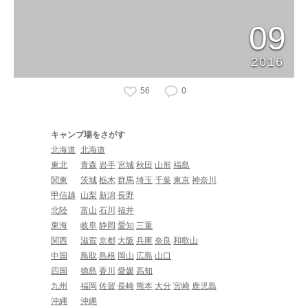
09
2016
56
0
キャンプ場をさがす
北海道
北海道
東北
青森
岩手
宮城
秋田
山形
福島
関東
茨城
栃木
群馬
埼玉
千葉
東京
神奈川
甲信越
山梨
新潟
長野
北陸
富山
石川
福井
東海
岐阜
静岡
愛知
三重
関西
滋賀
京都
大阪
兵庫
奈良
和歌山
中国
鳥取
島根
岡山
広島
山口
四国
徳島
香川
愛媛
高知
九州
福岡
佐賀
長崎
熊本
大分
宮崎
鹿児島
沖縄
沖縄