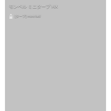
モンベル ミニタープ HX
[タープ] mont-bell