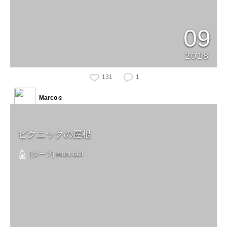
09
2018
131
1
Marco☺︎
ピクニックの屋根
[タープ] mont-bell