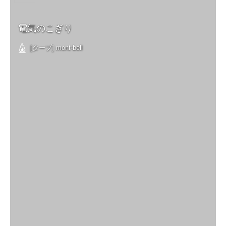
電気のこぎり
[タープ] mont-bell