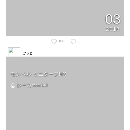
03
2018
100
1
ごっと
モンベル ミニタープHX
[タープ] mont-bell