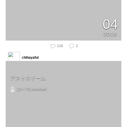
04
2019
116
2
chihayaful
アストロドーム
[タープ] mont-bell