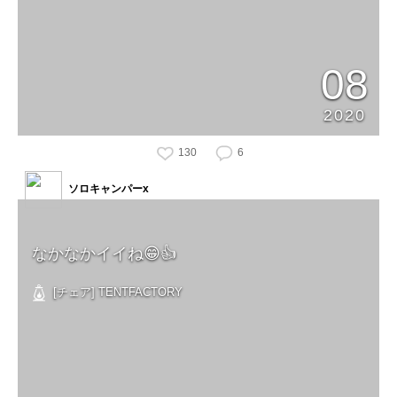
08
2020
130
6
ソロキャンパーx
なかなかイイね😁👍
[チェア] TENTFACTORY