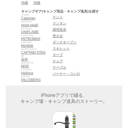
沖縄
沖縄
キャンプギア(キャンプ用品・キャンプ道具)を探す
コールマン
テント
Caleman
スノーピーク
ランタン
snow peak
ユニフレーム
調理器具
UNIFLAME
焚火台
ペトロマックス
PETROMAX
ダッチオーブン
ノルディスク
Nordisk
スキレット
キャプテンスタッグ
CAPTAIN STAG
タープ
DIY
自作
チェア
エムエスアール
MSR
テーブル
ヘリノックス
Helinox
バーナー・コンロ
ヒルバーグ
HILLEBERG
iPhoneアプリで綴る、
キャンプ場・キャンプ道具のストーリー。