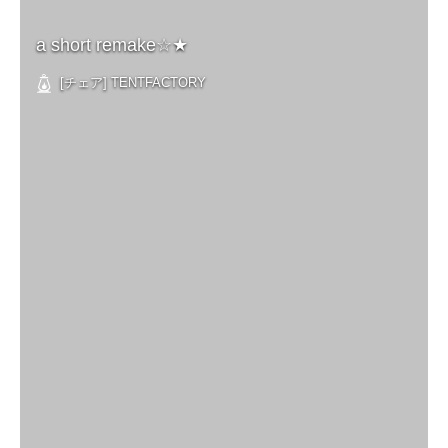
a short remake☆★
[チェア] TENTFACTORY