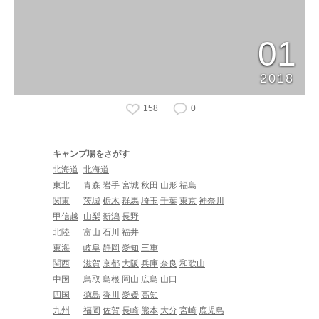
01
2018
158
0
キャンプ場をさがす
北海道
北海道
東北
青森
岩手
宮城
秋田
山形
福島
関東
茨城
栃木
群馬
埼玉
千葉
東京
神奈川
甲信越
山梨
新潟
長野
北陸
富山
石川
福井
東海
岐阜
静岡
愛知
三重
関西
滋賀
京都
大阪
兵庫
奈良
和歌山
中国
鳥取
島根
岡山
広島
山口
四国
徳島
香川
愛媛
高知
九州
福岡
佐賀
長崎
熊本
大分
宮崎
鹿児島