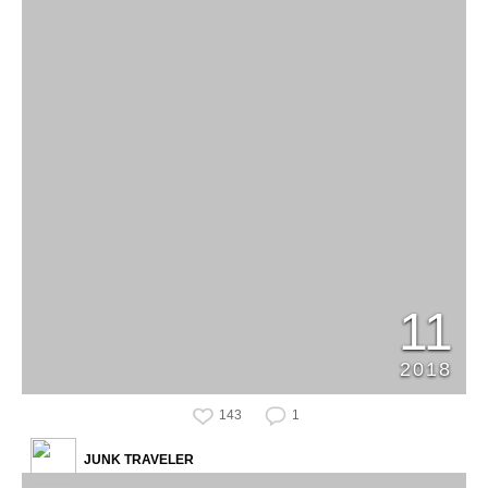
11
2018
143
1
JUNK TRAVELER