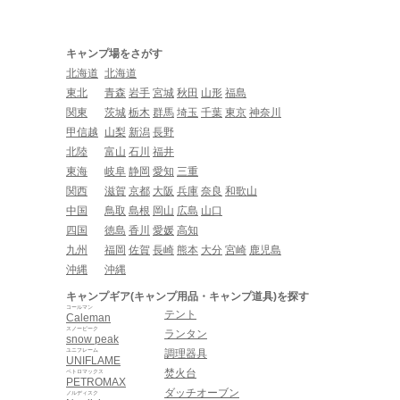
キャンプ場をさがす
北海道
北海道
東北
青森
岩手
宮城
秋田
山形
福島
関東
茨城
栃木
群馬
埼玉
千葉
東京
神奈川
甲信越
山梨
新潟
長野
北陸
富山
石川
福井
東海
岐阜
静岡
愛知
三重
関西
滋賀
京都
大阪
兵庫
奈良
和歌山
中国
鳥取
島根
岡山
広島
山口
四国
徳島
香川
愛媛
高知
九州
福岡
佐賀
長崎
熊本
大分
宮崎
鹿児島
沖縄
沖縄
キャンプギア(キャンプ用品・キャンプ道具)を探す
コールマン
テント
Caleman
スノーピーク
ランタン
snow peak
ユニフレーム
調理器具
UNIFLAME
焚火台
ペトロマックス
PETROMAX
ダッチオーブン
ノルディスク