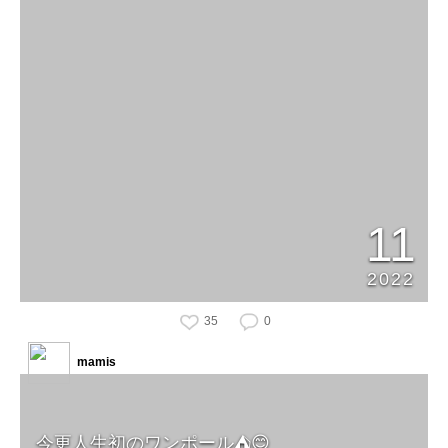
11
2022
35
0
mamis
今更人生初のワンポール⛺️😊