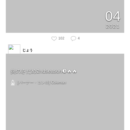
04
2021
102
4
じょう
炎のさだめ2ndseason❸🔥🔥
[バーナー・コンロ] Coleman