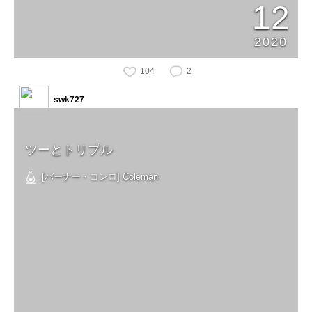
12
2020
104
2
swk727
ツーとトリプル
[バーナー・コンロ] Coleman