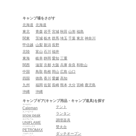
キャンプ場をさがす
北海道
北海道
東北
青森
岩手
宮城
秋田
山形
福島
関東
茨城
栃木
群馬
埼玉
千葉
東京
神奈川
甲信越
山梨
新潟
長野
北陸
富山
石川
福井
東海
岐阜
静岡
愛知
三重
関西
滋賀
京都
大阪
兵庫
奈良
和歌山
中国
鳥取
島根
岡山
広島
山口
四国
徳島
香川
愛媛
高知
九州
福岡
佐賀
長崎
熊本
大分
宮崎
鹿児島
沖縄
沖縄
キャンプギア(キャンプ用品・キャンプ道具)を探す
コールマン
テント
Caleman
スノーピーク
ランタン
snow peak
ユニフレーム
調理器具
UNIFLAME
焚火台
ペトロマックス
PETROMAX
ダッチオーブン
ノルディスク