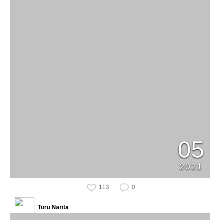
05
2021
113
0
Toru Narita