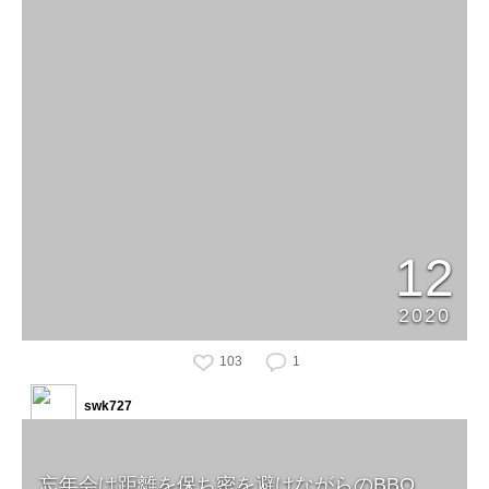
12
2020
103
1
swk727
忘年会は距離を保ち密を避けながらのBBQ