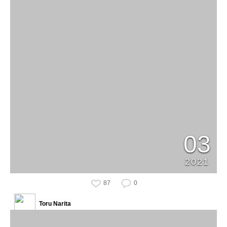
03
2021
87
0
Toru Narita