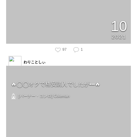
10
2021
97
1
わりことしぃ
🔥◯◯オクで格安購入でしたが•••🔥
[バーナー・コンロ] Coleman