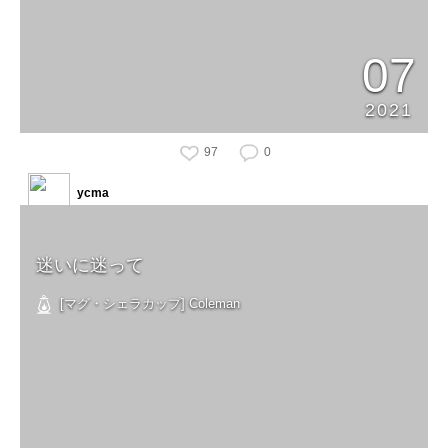
07
2021
97
0
ycma
迷いに迷って
[マグ・シェラカップ] Coleman