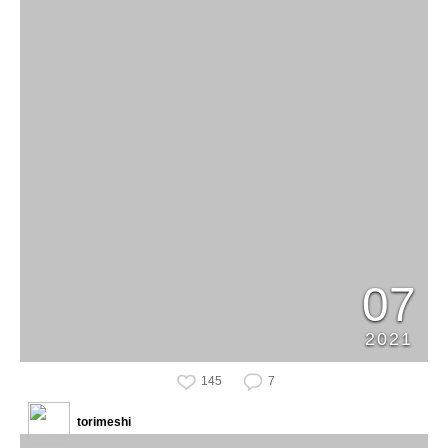
07
2021
145
7
torimeshi