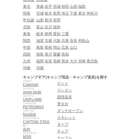
東北
青森
岩手
宮城
秋田
山形
福島
関東
茨城
栃木
群馬
埼玉
千葉
東京
神奈川
甲信越
山梨
新潟
長野
北陸
富山
石川
福井
東海
岐阜
静岡
愛知
三重
関西
滋賀
京都
大阪
兵庫
奈良
和歌山
中国
鳥取
島根
岡山
広島
山口
四国
徳島
香川
愛媛
高知
九州
福岡
佐賀
長崎
熊本
大分
宮崎
鹿児島
沖縄
沖縄
キャンプギア(キャンプ用品・キャンプ道具)を探す
コールマン
テント
Caleman
スノーピーク
ランタン
snow peak
ユニフレーム
調理器具
UNIFLAME
焚火台
ペトロマックス
PETROMAX
ダッチオーブン
ノルディスク
Nordisk
スキレット
キャプテンスタッグ
CAPTAIN STAG
タープ
DIY
自作
チェア
エムエスアール
MSR
テーブル