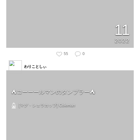
11
2022
55
0
わりことしぃ
⛺️コーーールマンのタンブラー⛺️
[マグ・シェラカップ] Coleman