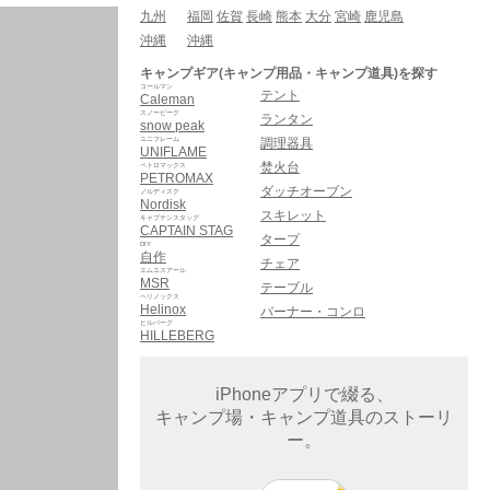
九州
福岡
佐賀
長崎
熊本
大分
宮崎
鹿児島
沖縄
沖縄
キャンプギア(キャンプ用品・キャンプ道具)を探す
コールマン
テント
Caleman
スノーピーク
ランタン
snow peak
ユニフレーム
調理器具
UNIFLAME
焚火台
ペトロマックス
PETROMAX
ダッチオーブン
ノルディスク
Nordisk
スキレット
キャプテンスタッグ
CAPTAIN STAG
タープ
DIY
自作
チェア
エムエスアール
MSR
テーブル
ヘリノックス
Helinox
バーナー・コンロ
ヒルバーグ
HILLEBERG
iPhoneアプリで綴る、
キャンプ場・キャンプ道具のストーリ
ー。