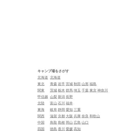
キャンプ場をさがす
北海道
北海道
東北
青森
岩手
宮城
秋田
山形
福島
関東
茨城
栃木
群馬
埼玉
千葉
東京
神奈川
甲信越
山梨
新潟
長野
北陸
富山
石川
福井
東海
岐阜
静岡
愛知
三重
関西
滋賀
京都
大阪
兵庫
奈良
和歌山
中国
鳥取
島根
岡山
広島
山口
四国
徳島
香川
愛媛
高知