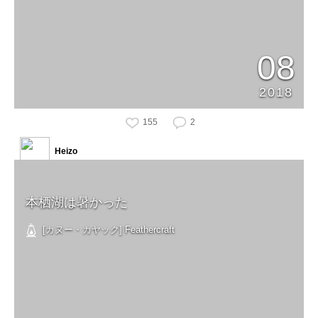
08
2018
155
2
Heizo
本栖湖は暑かった
[カヌー・カヤック] Feathercraft