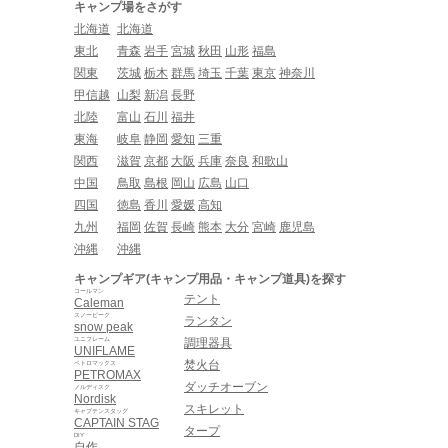
キャンプ場をさがす
北海道
北海道
東北
青森
岩手
宮城
秋田
山形
福島
関東
茨城
栃木
群馬
埼玉
千葉
東京
神奈川
甲信越
山梨
新潟
長野
北陸
富山
石川
福井
東海
岐阜
静岡
愛知
三重
関西
滋賀
京都
大阪
兵庫
奈良
和歌山
中国
鳥取
島根
岡山
広島
山口
四国
徳島
香川
愛媛
高知
九州
福岡
佐賀
長崎
熊本
大分
宮崎
鹿児島
沖縄
沖縄
キャンプギア(キャンプ用品・キャンプ道具)を探す
コールマン
テント
Caleman
スノーピーク
ランタン
snow peak
ユニフレーム
調理器具
UNIFLAME
焚火台
ペトロマックス
PETROMAX
ダッチオーブン
ノルディスク
Nordisk
スキレット
キャプテンスタッグ
CAPTAIN STAG
タープ
DIY
自作