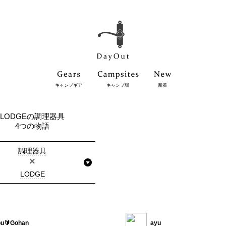
キャンプギア
キャンプ場
新着
LODGEの調理器具
4つの物語
調理器具
×
LODGE
u🔰Gohan
ayu