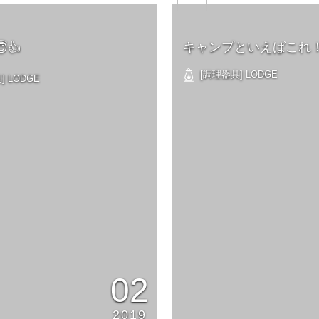
キャンプといえばこれ
👍
[調理器具] LODGE
 LODGE
02
2019