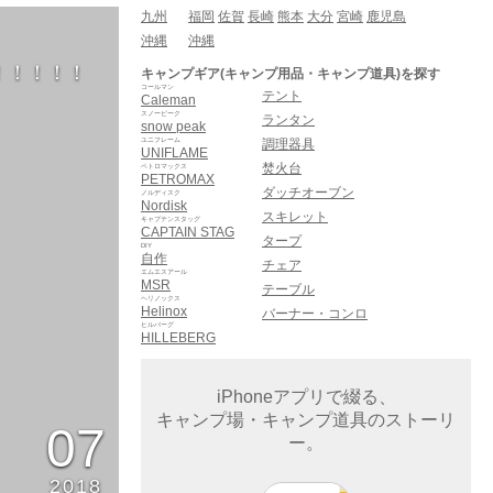
九州
福岡
佐賀
長崎
熊本
大分
宮崎
鹿児島
沖縄
沖縄
！！！！！
キャンプギア(キャンプ用品・キャンプ道具)を探す
コールマン
テント
Caleman
スノーピーク
ランタン
snow peak
ユニフレーム
調理器具
UNIFLAME
焚火台
ペトロマックス
PETROMAX
ダッチオーブン
ノルディスク
Nordisk
スキレット
キャプテンスタッグ
CAPTAIN STAG
タープ
DIY
自作
チェア
エムエスアール
MSR
テーブル
ヘリノックス
Helinox
バーナー・コンロ
ヒルバーグ
HILLEBERG
iPhoneアプリで綴る、
キャンプ場・キャンプ道具のストーリ
07
ー。
2018