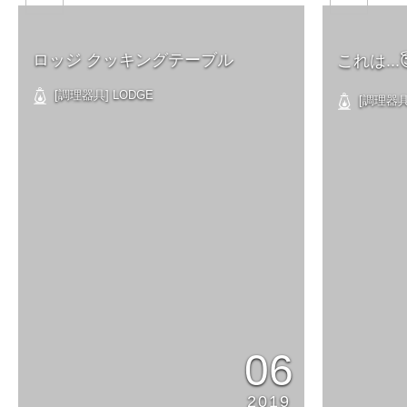
ロッジ クッキングテーブル
これは...
[調理器具] LODGE
[調理器具]
06
2019