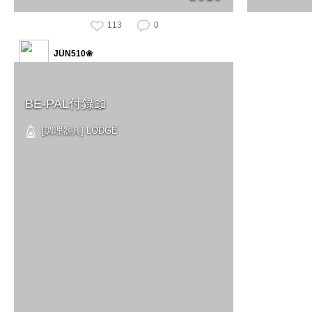
113
0
JÜN510❀
BE-PAL付録📖
[調理器具] LODGE