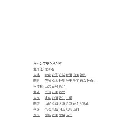
キャンプ場をさがす
北海道
北海道
東北
青森
岩手
宮城
秋田
山形
福島
関東
茨城
栃木
群馬
埼玉
千葉
東京
神奈川
甲信越
山梨
新潟
長野
北陸
富山
石川
福井
東海
岐阜
静岡
愛知
三重
関西
滋賀
京都
大阪
兵庫
奈良
和歌山
中国
鳥取
島根
岡山
広島
山口
四国
徳島
香川
愛媛
高知