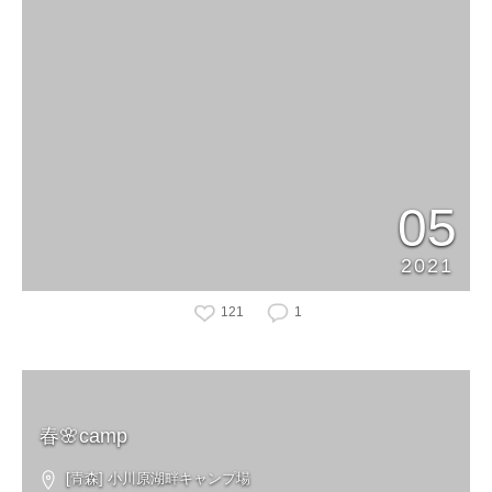
05
2021
121
1
春🌸camp
[青森] 小川原湖畔キャンプ場