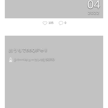
04
2022
105
0
おうちでBBQ🍖🍻🍼
[バーベキューコンロ] SOTO