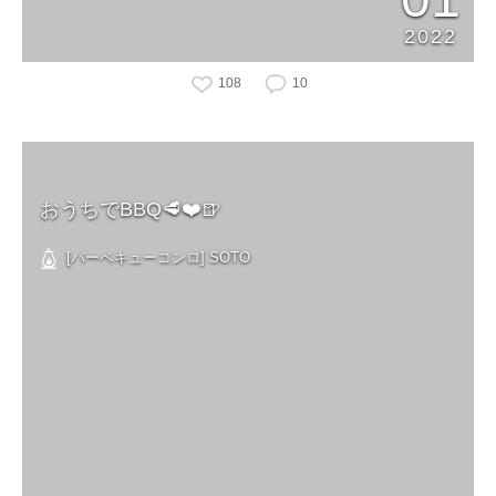
2022
108
10
おうちでBBQ🥩❤️🍺
[バーベキューコンロ] SOTO