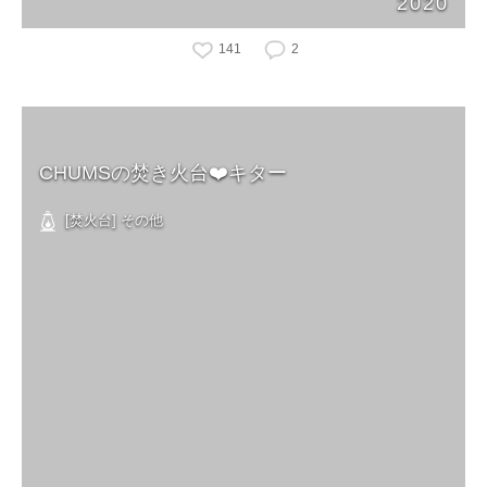
2020
141
2
CHUMSの焚き火台❤️キター
[焚火台] その他