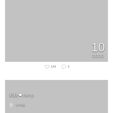
10
2020
144
3
初秋🍁camp
その他