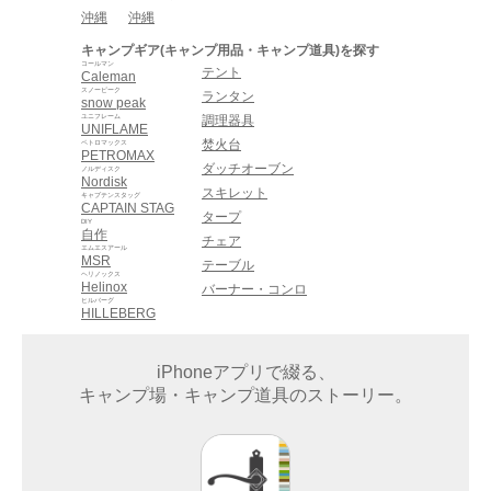
沖縄
沖縄
キャンプギア(キャンプ用品・キャンプ道具)を探す
コールマン
テント
Caleman
スノーピーク
ランタン
snow peak
ユニフレーム
調理器具
UNIFLAME
焚火台
ペトロマックス
PETROMAX
ダッチオーブン
ノルディスク
Nordisk
スキレット
キャプテンスタッグ
CAPTAIN STAG
タープ
DIY
自作
チェア
エムエスアール
MSR
テーブル
ヘリノックス
Helinox
バーナー・コンロ
ヒルバーグ
HILLEBERG
iPhoneアプリで綴る、
キャンプ場・キャンプ道具のストーリー。