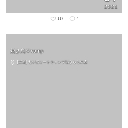
2021
117
4
焼き鳥💛camp
[宮城] 七ケ宿オートキャンプ場きららの森