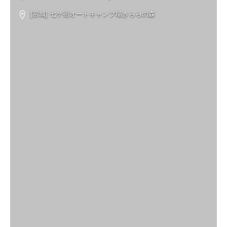
[宮城] 七ケ宿オートキャンプ場きららの森