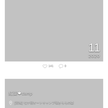
11
2020
141
0
紅葉🍁camp
[宮城] 七ケ宿オートキャンプ場きららの森