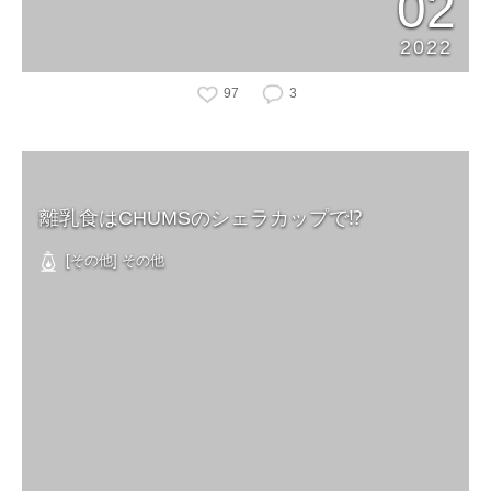
02
2022
97
3
離乳食はCHUMSのシェラカップで⁉️
[その他] その他