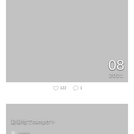
08
2021
122
1
避暑地でcamp🍺✨
その他