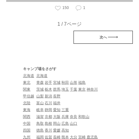
150
1
1 / 7ページ
次へ
キャンプ場をさがす
北海道
北海道
東北
青森
岩手
宮城
秋田
山形
福島
関東
茨城
栃木
群馬
埼玉
千葉
東京
神奈川
甲信越
山梨
新潟
長野
北陸
富山
石川
福井
東海
岐阜
静岡
愛知
三重
関西
滋賀
京都
大阪
兵庫
奈良
和歌山
中国
鳥取
島根
岡山
広島
山口
四国
徳島
香川
愛媛
高知
九州
福岡
佐賀
長崎
熊本
大分
宮崎
鹿児島