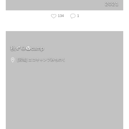
2021
134
1
秋🍂🌰🎃camp
[宮城] エコキャンプみちのく