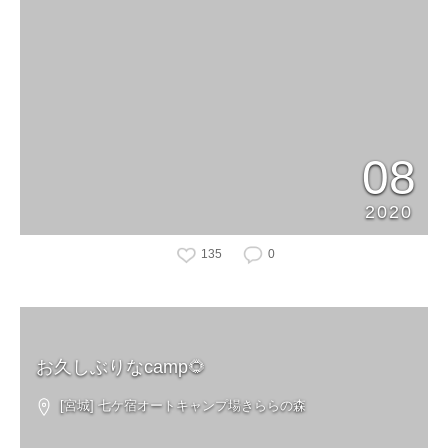
08
2020
135
0
お久しぶりなcamp🌻
[宮城] 七ケ宿オートキャンプ場きららの森