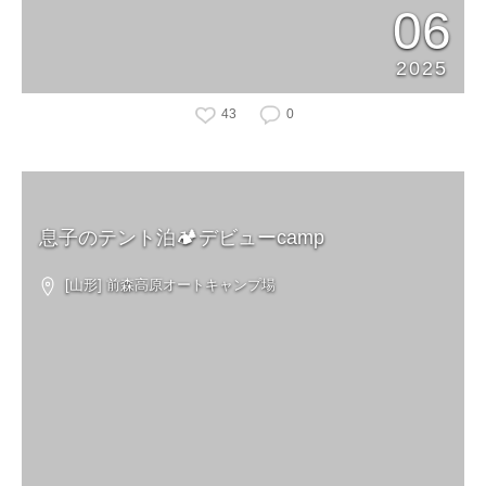
06
2025
43
0
息子のテント泊🏕️デビューcamp
[山形] 前森高原オートキャンプ場