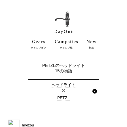
キャンプギア
キャンプ場
新着
PETZLのヘッドライト
15の物語
ヘッドライト
×
PETZL
hirozou