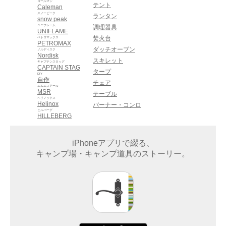
コールマン
テント
Caleman
スノーピーク
ランタン
snow peak
ユニフレーム
調理器具
UNIFLAME
焚火台
ペトロマックス
PETROMAX
ダッチオーブン
ノルディスク
Nordisk
スキレット
キャプテンスタッグ
CAPTAIN STAG
タープ
DIY
自作
チェア
エムエスアール
MSR
テーブル
ヘリノックス
Helinox
バーナー・コンロ
ヒルバーグ
HILLEBERG
iPhoneアプリで綴る、
キャンプ場・キャンプ道具のストーリー。