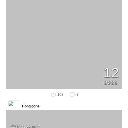
12
2021
108
3
Hong gone
雪積もる前に