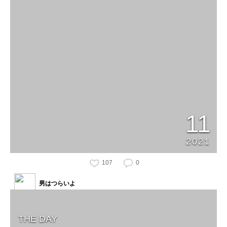
11
2021
107
0
男はつらいよ
THE DAY