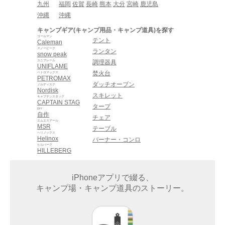
九州
福岡
佐賀
長崎
熊本
大分
宮崎
鹿児島
沖縄
沖縄
キャンプギア(キャンプ用品・キャンプ道具)を探す
コールマン
テント
Caleman
スノーピーク
ランタン
snow peak
ユニフレーム
調理器具
UNIFLAME
焚火台
ペトロマックス
PETROMAX
ダッチオーブン
ノルディスク
Nordisk
スキレット
キャプテンスタッグ
CAPTAIN STAG
タープ
DIY
自作
チェア
エムエスアール
MSR
テーブル
ヘリノックス
Helinox
バーナー・コンロ
ヒルバーグ
HILLEBERG
iPhoneアプリで綴る、
キャンプ場・キャンプ道具のストーリー。