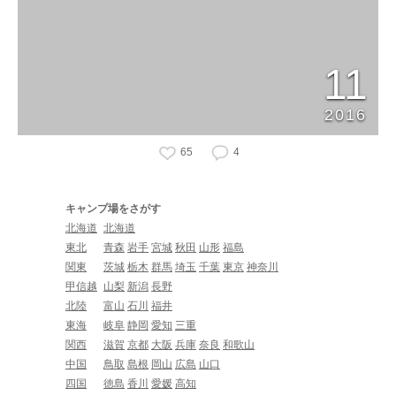
11
2016
65
4
キャンプ場をさがす
北海道
北海道
東北
青森
岩手
宮城
秋田
山形
福島
関東
茨城
栃木
群馬
埼玉
千葉
東京
神奈川
甲信越
山梨
新潟
長野
北陸
富山
石川
福井
東海
岐阜
静岡
愛知
三重
関西
滋賀
京都
大阪
兵庫
奈良
和歌山
中国
鳥取
島根
岡山
広島
山口
四国
徳島
香川
愛媛
高知