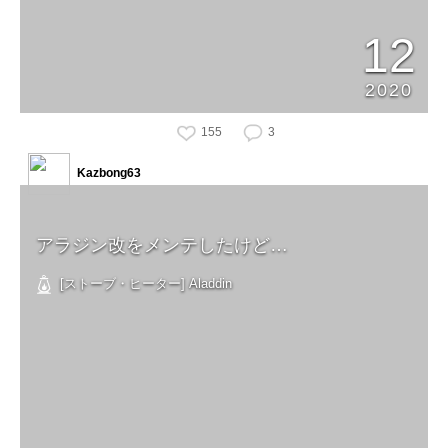
12
2020
155
3
Kazbong63
アラジン改をメンテしたけど…
[ストーブ・ヒーター] Aladdin