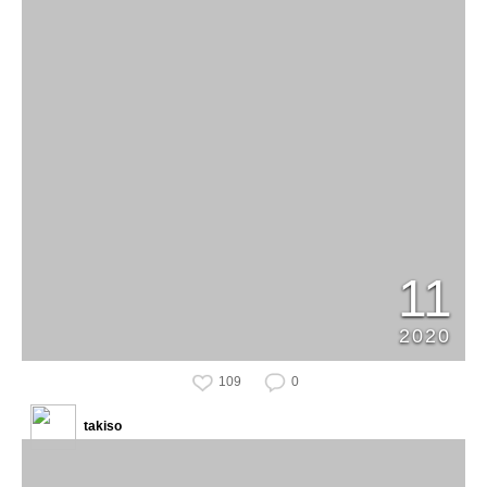
11
2020
109
0
takiso