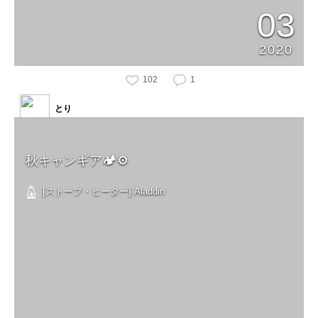
03
2020
102
1
とり
秋キャンギア🏕⚙
[ストーブ・ヒーター] Aladdin