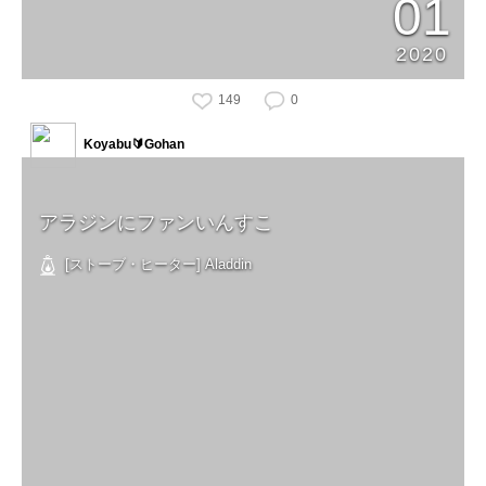
01
2020
149
0
Koyabu🔰Gohan
アラジンにファンいんすこ
[ストーブ・ヒーター] Aladdin