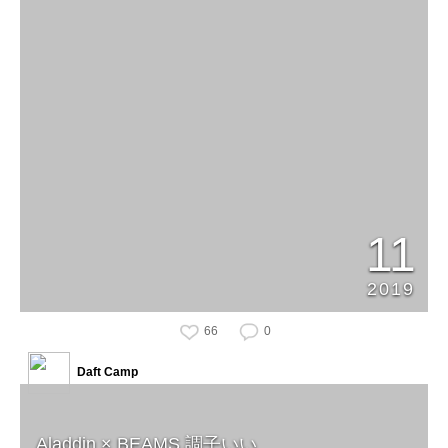
11
2019
66
0
Daft Camp
Aladdin × BEAMS 調子いい