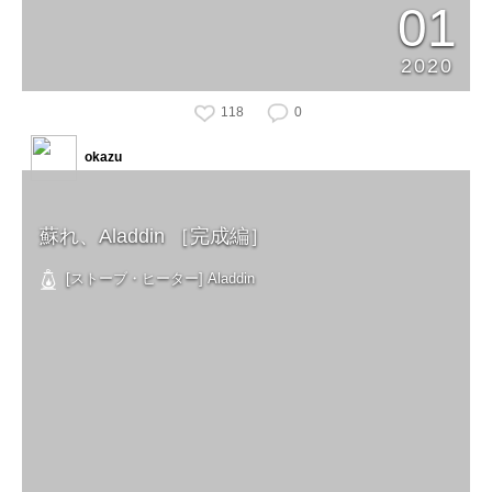
01
2020
118
0
okazu
蘇れ、Aladdin ［完成編］
[ストーブ・ヒーター] Aladdin