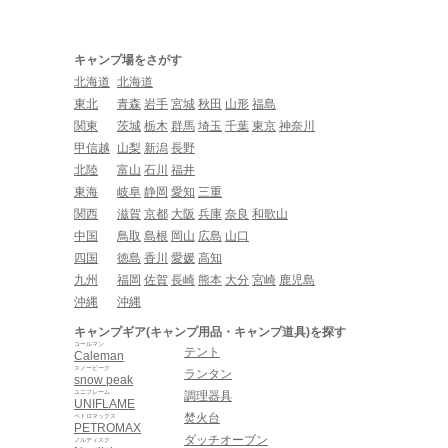
キャンプ場をさがす
北海道
北海道
東北
青森
岩手
宮城
秋田
山形
福島
関東
茨城
栃木
群馬
埼玉
千葉
東京
神奈川
甲信越
山梨
新潟
長野
北陸
富山
石川
福井
東海
岐阜
静岡
愛知
三重
関西
滋賀
京都
大阪
兵庫
奈良
和歌山
中国
鳥取
島根
岡山
広島
山口
四国
徳島
香川
愛媛
高知
九州
福岡
佐賀
長崎
熊本
大分
宮崎
鹿児島
沖縄
沖縄
キャンプギア(キャンプ用品・キャンプ道具)を探す
コールマン
テント
Caleman
スノーピーク
ランタン
snow peak
ユニフレーム
調理器具
UNIFLAME
焚火台
ペトロマックス
PETROMAX
ダッチオーブン
ノルディスク