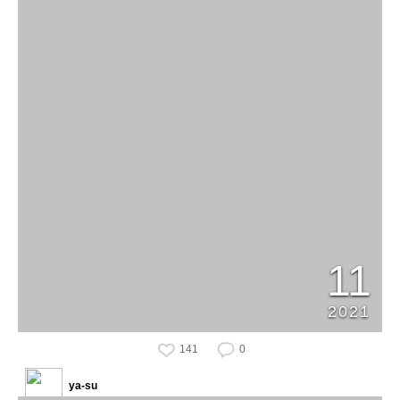
11
2021
141
0
ya-su