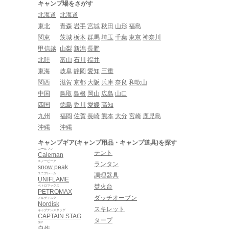
キャンプ場をさがす
北海道
北海道
東北
青森
岩手
宮城
秋田
山形
福島
関東
茨城
栃木
群馬
埼玉
千葉
東京
神奈川
甲信越
山梨
新潟
長野
北陸
富山
石川
福井
東海
岐阜
静岡
愛知
三重
関西
滋賀
京都
大阪
兵庫
奈良
和歌山
中国
鳥取
島根
岡山
広島
山口
四国
徳島
香川
愛媛
高知
九州
福岡
佐賀
長崎
熊本
大分
宮崎
鹿児島
沖縄
沖縄
キャンプギア(キャンプ用品・キャンプ道具)を探す
コールマン
テント
Caleman
スノーピーク
ランタン
snow peak
ユニフレーム
調理器具
UNIFLAME
焚火台
ペトロマックス
PETROMAX
ダッチオーブン
ノルディスク
Nordisk
スキレット
キャプテンスタッグ
CAPTAIN STAG
タープ
DIY
自作