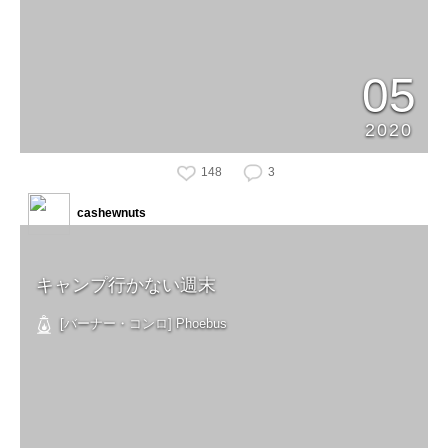
05
2020
148
3
cashewnuts
キャンプ行かない週末
[バーナー・コンロ] Phoebus