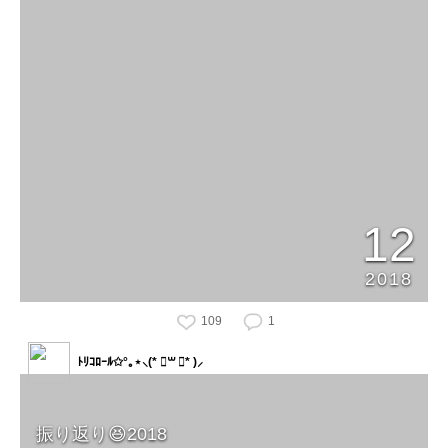
12
2018
109
1
ﾄﾘｺﾛｰﾙ✩°｡⋆⸜(* ॑꒳ ॑* )⸝
振り返り😆2018