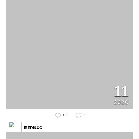
11
2020
101
1
IBERI&CO