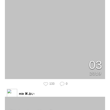
03
2019
133
0
mie ⌘ みい