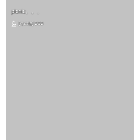
picnic。。。
[その他] DOD