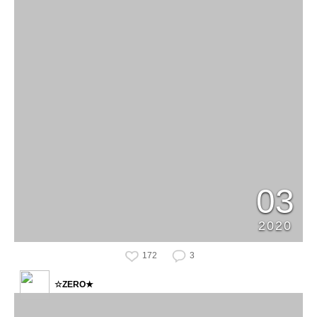
03
2020
172
3
☆ZERO★