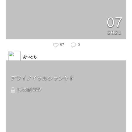
07
2021
97
0
あつとも
アツイノイケルシランケド
[その他] DOD