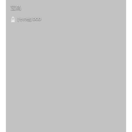
宝島
[その他] DOD