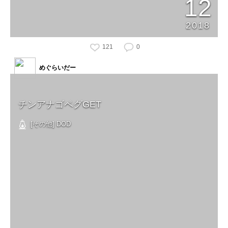
12
2018
121
0
めぐらいだー
チンアナゴペグGET
[その他] DOD