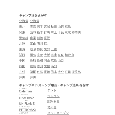
キャンプ場をさがす
北海道
北海道
東北
青森
岩手
宮城
秋田
山形
福島
関東
茨城
栃木
群馬
埼玉
千葉
東京
神奈川
甲信越
山梨
新潟
長野
北陸
富山
石川
福井
東海
岐阜
静岡
愛知
三重
関西
滋賀
京都
大阪
兵庫
奈良
和歌山
中国
鳥取
島根
岡山
広島
山口
四国
徳島
香川
愛媛
高知
九州
福岡
佐賀
長崎
熊本
大分
宮崎
鹿児島
沖縄
沖縄
キャンプギア(キャンプ用品・キャンプ道具)を探す
コールマン
テント
Caleman
スノーピーク
ランタン
snow peak
ユニフレーム
調理器具
UNIFLAME
焚火台
ペトロマックス
PETROMAX
ダッチオーブン
ノルディスク