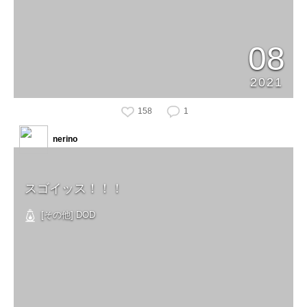
08
2021
158
1
nerino
スゴイッス！！！
[その他] DOD