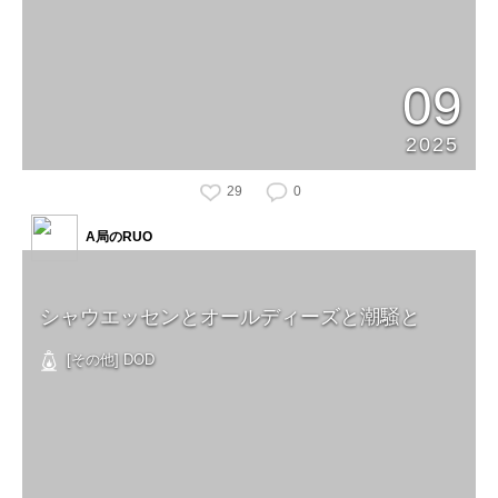
09
2025
29
0
A局のRUO
シャウエッセンとオールディーズと潮騒と
[その他] DOD