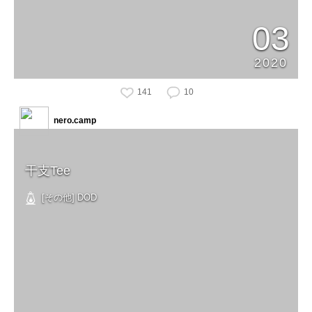
03
2020
141
10
nero.camp
干支Tee
[その他] DOD