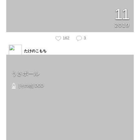
11
2019
162
3
たけのこもち
うさポール
[その他] DOD