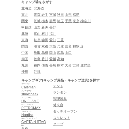
キャンプ場をさがす
北海道
北海道
東北
青森
岩手
宮城
秋田
山形
福島
関東
茨城
栃木
群馬
埼玉
千葉
東京
神奈川
甲信越
山梨
新潟
長野
北陸
富山
石川
福井
東海
岐阜
静岡
愛知
三重
関西
滋賀
京都
大阪
兵庫
奈良
和歌山
中国
鳥取
島根
岡山
広島
山口
四国
徳島
香川
愛媛
高知
九州
福岡
佐賀
長崎
熊本
大分
宮崎
鹿児島
沖縄
沖縄
キャンプギア(キャンプ用品・キャンプ道具)を探す
コールマン
テント
Caleman
スノーピーク
ランタン
snow peak
ユニフレーム
調理器具
UNIFLAME
焚火台
ペトロマックス
PETROMAX
ダッチオーブン
ノルディスク
Nordisk
スキレット
キャプテンスタッグ
CAPTAIN STAG
タープ
DIY
自作