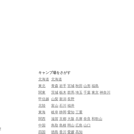
キャンプ場をさがす
北海道
北海道
東北
青森
岩手
宮城
秋田
山形
福島
関東
茨城
栃木
群馬
埼玉
千葉
東京
神奈川
甲信越
山梨
新潟
長野
北陸
富山
石川
福井
東海
岐阜
静岡
愛知
三重
関西
滋賀
京都
大阪
兵庫
奈良
和歌山
中国
鳥取
島根
岡山
広島
山口
！
四国
徳島
香川
愛媛
高知