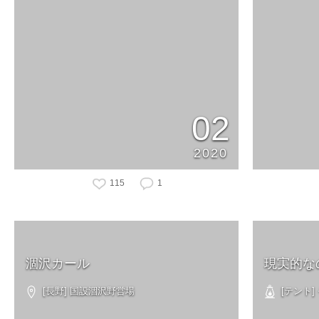
02
2020
115
1
涸沢カール
現実的な
[長野] 国設涸沢野営場
[テント]