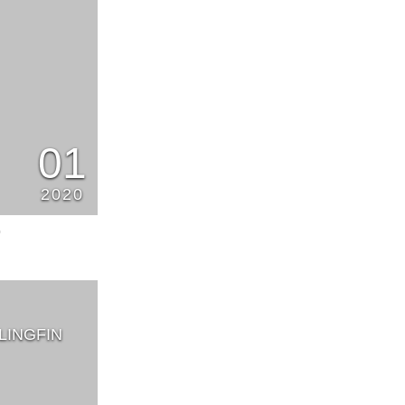
01
2020
0
INGFIN