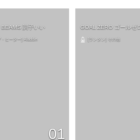
n × BEAMS 調子いい
GOAL ZERO ゴールゼ
ヒーター] Aladdin
[ランタン] その他
01