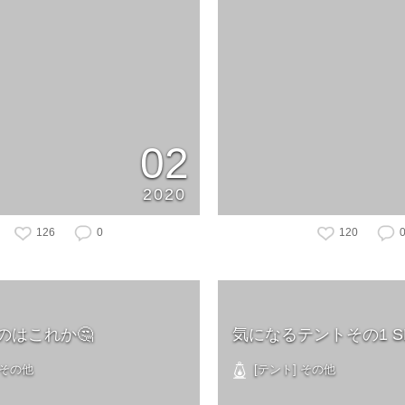
02
2020
126
0
120
のはこれか🤔
気になるテントその1 SL
 その他
[テント] その他