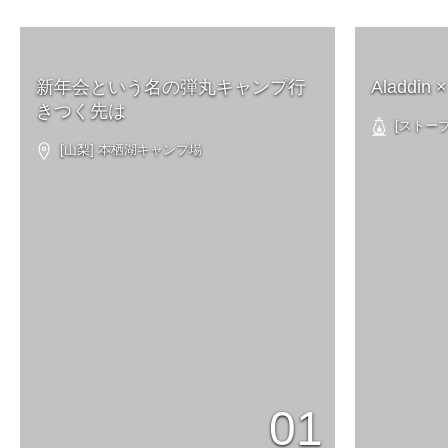
新年会という名の弾丸キャンプ行
Aladdi
きつく先は
[ストーブ・
[山梨] 本栖湖キャンプ場
01