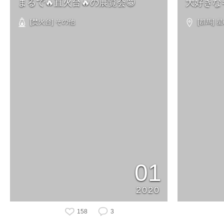
まるで🔥直火台🔥の展覧会😁
大好きな
[焚火台] その他
[群馬] 
01
2020
158
3