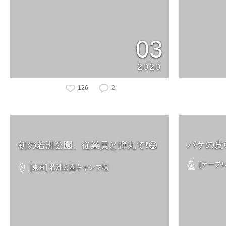
03
2020
126
2
バケの皮
初の若洲公園、従業員と弾丸で❗️😃
[テーブル
[東京] 若洲公園キャンプ場