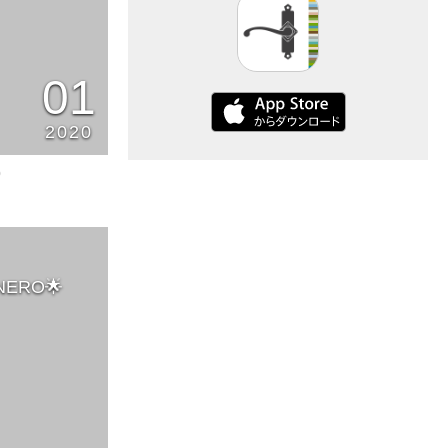
01
2020
0
ERO🌟