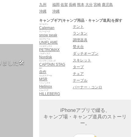
九州
福岡
佐賀
長崎
熊本
大分
宮崎
鹿児島
沖縄
沖縄
キャンプギア(キャンプ用品・キャンプ道具)を探す
コールマン
テント
Caleman
スノーピーク
ランタン
snow peak
ユニフレーム
調理器具
UNIFLAME
焚火台
ペトロマックス
PETROMAX
ダッチオーブン
ノルディスク
Nordisk
スキレット
ました🛠
キャプテンスタッグ
CAPTAIN STAG
タープ
DIY
自作
チェア
エムエスアール
MSR
テーブル
ヘリノックス
Helinox
バーナー・コンロ
ヒルバーグ
HILLEBERG
iPhoneアプリで綴る、
キャンプ場・キャンプ道具のストーリ
ー。