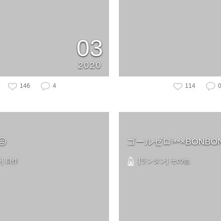
03
2020
146
4
114

ゴールゼロ🔦×BONBON
] 自作
[ランタン] その他