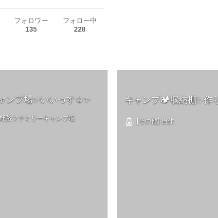
フォロワー
フォロー中
135
228
ャンプ場✨いいっす☺️✨
キャンプ🏕収納棚✨作り
 大野路ファミリーキャンプ場
[その他] 自作