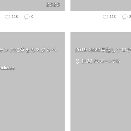
2020
118
0
113
ャンプに斧をカスタムペ
2019-2020年越しソ
[山梨] 浩庵キャンプ場
ltafors