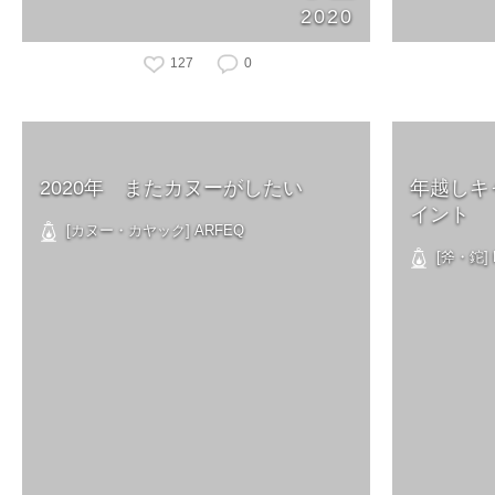
2020
127
0
2020年 またカヌーがしたい
年越しキ
イント
[カヌー・カヤック] ARFEQ
[斧・鉈] Hu