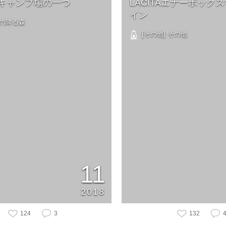
キャンプ場の一つ
LACITAエナーボック
イン
星の降る森
[その他] その他
11
2018
124
3
132