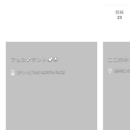
投稿
23
ここのキ
フェス🎵テント🏕🌟
[静岡]
[テント] THE NORTH FACE