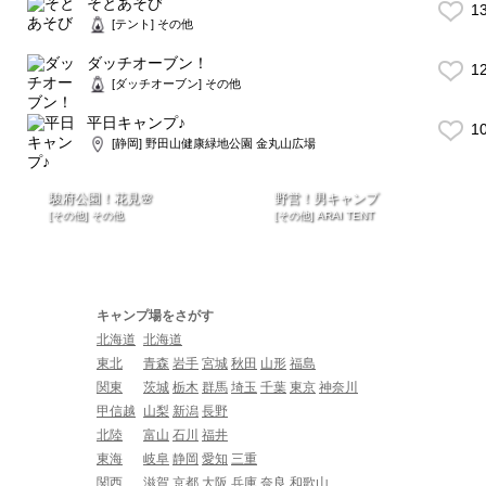
そとあそび
1
[テント] その他
ダッチオーブン！
1
[ダッチオーブン] その他
平日キャンプ♪
1
[静岡] 野田山健康緑地公園 金丸山広場
駿府公園！花見🌸
野営！男キャンプ
[その他] その他
[その他] ARAI TENT
キャンプ場をさがす
北海道
北海道
東北
青森
岩手
宮城
秋田
山形
福島
関東
茨城
栃木
群馬
埼玉
千葉
東京
神奈川
甲信越
山梨
新潟
長野
北陸
富山
石川
福井
東海
岐阜
静岡
愛知
三重
関西
滋賀
京都
大阪
兵庫
奈良
和歌山