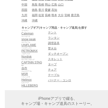
中国
鳥取
島根
岡山
広島
山口
四国
徳島
香川
愛媛
高知
九州
福岡
佐賀
長崎
熊本
大分
宮崎
鹿児島
沖縄
沖縄
キャンプギア(キャンプ用品・キャンプ道具)を探す
コールマン
テント
Caleman
スノーピーク
ランタン
snow peak
ユニフレーム
調理器具
UNIFLAME
焚火台
ペトロマックス
PETROMAX
ダッチオーブン
ノルディスク
Nordisk
スキレット
キャプテンスタッグ
CAPTAIN STAG
タープ
DIY
自作
チェア
エムエスアール
MSR
テーブル
ヘリノックス
Helinox
バーナー・コンロ
ヒルバーグ
HILLEBERG
iPhoneアプリで綴る、
キャンプ場・キャンプ道具のストーリー。