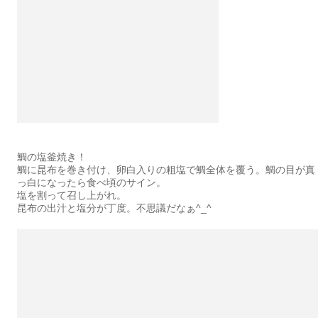
鯛の塩釜焼き！
鯛に昆布を巻き付け、卵白入りの粗塩で鯛全体を覆う。鯛の目が真
っ白になったら食べ頃のサイン。
塩を割って召し上がれ。
昆布の出汁と塩分が丁度。不思議だなぁ^_^