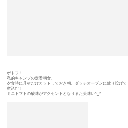
ポトフ！
私的キャンプの定番朝食。
夕食時に具材だけカットしておき朝、ダッチオーブンに放り投げて
煮込む！
ミニトマトの酸味がアクセントとなりまた美味い^_^