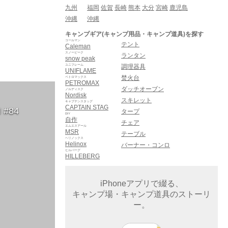
九州
福岡
佐賀
長崎
熊本
大分
宮崎
鹿児島
沖縄
沖縄
キャンプギア(キャンプ用品・キャンプ道具)を探す
コールマン
テント
Caleman
スノーピーク
ランタン
snow peak
ユニフレーム
調理器具
UNIFLAME
焚火台
ペトロマックス
PETROMAX
ダッチオーブン
ノルディスク
Nordisk
スキレット
キャプテンスタッグ
CAPTAIN STAG
 #84
タープ
DIY
自作
チェア
エムエスアール
MSR
テーブル
ヘリノックス
Helinox
バーナー・コンロ
ヒルバーグ
HILLEBERG
iPhoneアプリで綴る、
キャンプ場・キャンプ道具のストーリ
ー。