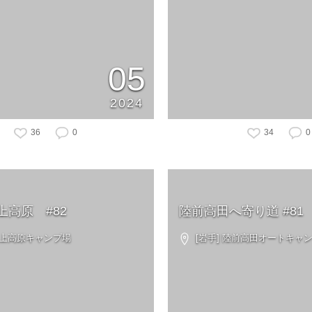
05
2024
36
0
34
0
吹上高原 #82
陸前高田へ寄り道 #81
吹上高原キャンプ場
[岩手] 陸前高田オートキャ