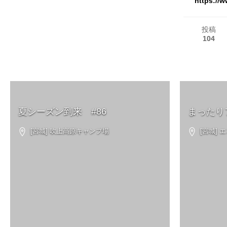
https://w
投稿
104
夏シーズン到来 #86
まったり
[宮城] 吹上高原キャンプ場
[宮城] 