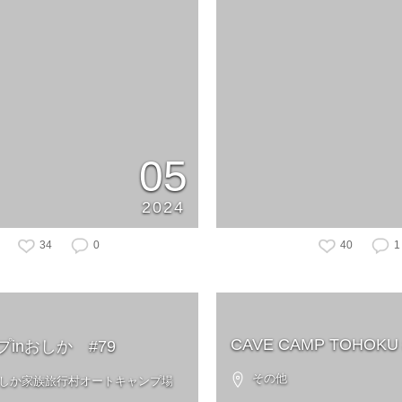
05
2024
34
0
40
1
CAVE CAMP TOHOKU 
inおしか #79
その他
 おしか家族旅行村オートキャンプ場