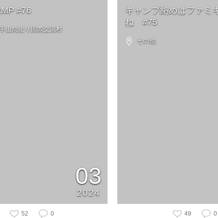
P #76
キャンプ納めはファミ
ね #75
 岩手山焼走り国際交流村
その他
03
2024
52
0
49
0