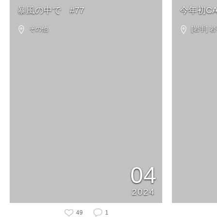
暴風の中で #77
今年初CAM
その他
[岩手]
04
2024
49
1