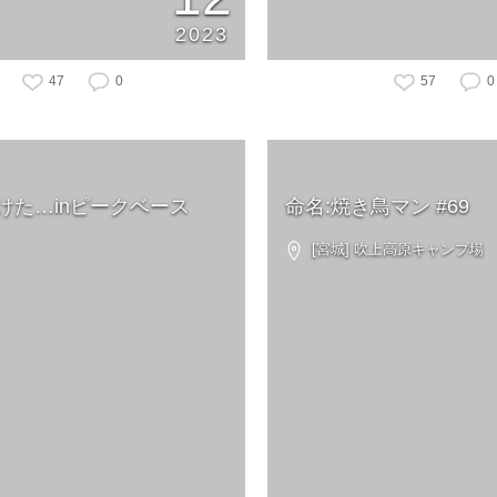
2023
47
0
57
0
けた…inピークベース
命名:焼き鳥マン #69
[宮城] 吹上高原キャンプ場