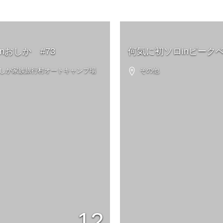
nおしか #73
何気に初ソロinピークベ
 おしか家族旅行村オートキャンプ場
その他
12