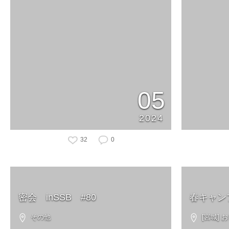
05
2024
32
0
密会 inSSB #80
春キャンプ
その他
[宮城]