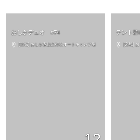
おしかデュオ #74
テント群i
[宮城] おしか家族旅行村オートキャンプ場
[宮城]
12