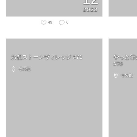
2023
49
0
お初ストーンヴィレッジ #71
やっと行
#70
その他
その他