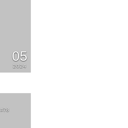
05
2024
#78