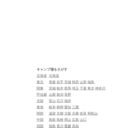
キャンプ場をさがす
北海道
北海道
東北
青森
岩手
宮城
秋田
山形
福島
関東
茨城
栃木
群馬
埼玉
千葉
東京
神奈川
甲信越
山梨
新潟
長野
北陸
富山
石川
福井
東海
岐阜
静岡
愛知
三重
関西
滋賀
京都
大阪
兵庫
奈良
和歌山
中国
鳥取
島根
岡山
広島
山口
四国
徳島
香川
愛媛
高知