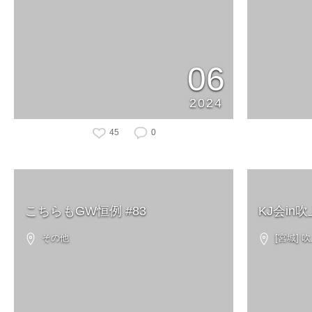
06
2024
45
0
こちらもGW恒例 #83
KJ会in
その他
[宮城] 