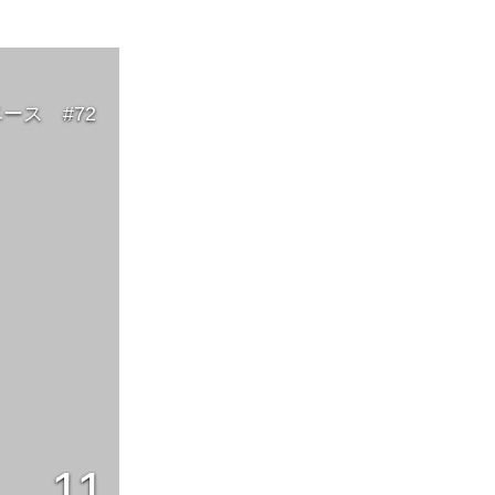
ース #72
11