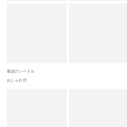
紫波のシードル
おしゃれ🥺