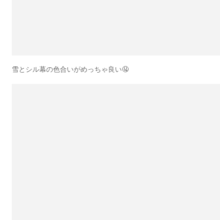
雪とシル幕の色合いがめっちゃ良い🤤