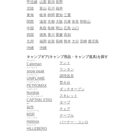
甲信越
山梨
新潟
長野
北陸
富山
石川
福井
東海
岐阜
静岡
愛知
三重
関西
滋賀
京都
大阪
兵庫
奈良
和歌山
中国
鳥取
島根
岡山
広島
山口
四国
徳島
香川
愛媛
高知
九州
福岡
佐賀
長崎
熊本
大分
宮崎
鹿児島
沖縄
沖縄
キャンプギア(キャンプ用品・キャンプ道具)を探す
コールマン
テント
Caleman
スノーピーク
ランタン
snow peak
ユニフレーム
調理器具
UNIFLAME
焚火台
ペトロマックス
PETROMAX
ダッチオーブン
ノルディスク
Nordisk
スキレット
キャプテンスタッグ
CAPTAIN STAG
タープ
DIY
自作
チェア
エムエスアール
MSR
テーブル
ヘリノックス
Helinox
バーナー・コンロ
ヒルバーグ
HILLEBERG