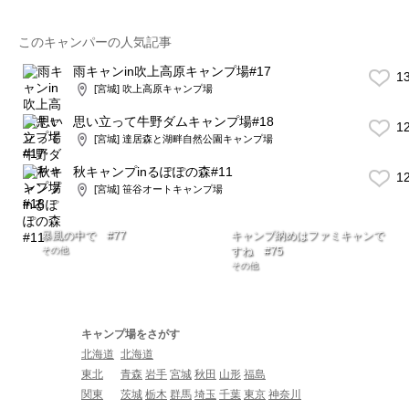
このキャンパーの人気記事
雨キャンin吹上高原キャンプ場#17
1
[宮城] 吹上高原キャンプ場
思い立って牛野ダムキャンプ場#18
1
[宮城] 達居森と湖畔自然公園キャンプ場
秋キャンプinるぽぽの森#11
1
[宮城] 笹谷オートキャンプ場
暴風の中で #77
キャンプ納めはファミキャンで
その他
すね #75
その他
キャンプ場をさがす
北海道
北海道
東北
青森
岩手
宮城
秋田
山形
福島
関東
茨城
栃木
群馬
埼玉
千葉
東京
神奈川