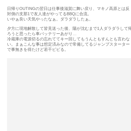
日帰りOUTINGの翌日は仕事後滋賀に舞い戻り、マキノ高原とは反
対側の支那1で友人達がやってるBBQに合流。
いやぁ良い天気やったなぁ。ダラダラしたぁ。
夕方に現地解散して皆見送った後、陽が沈むまで1人ダラダラして
ろうと思ったら車バッテリーあがり…
冷蔵庫の電源切るの忘れててキー回してもうんともすんとも言わな
い。まぁこんな事は想定済みなので常備してるジャンプスターター
で事無きを得たけど若干ビビる。