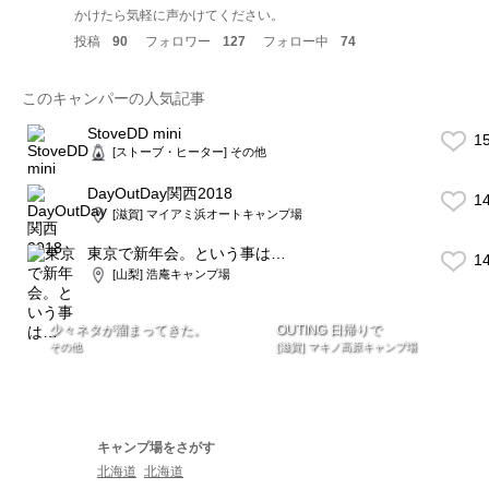
かけたら気軽に声かけてください。
投稿
90
フォロワー
127
フォロー中
74
このキャンパーの人気記事
StoveDD mini
1
[ストーブ・ヒーター] その他
DayOutDay関西2018
1
[滋賀] マイアミ浜オートキャンプ場
東京で新年会。という事は…
1
[山梨] 浩庵キャンプ場
少々ネタが溜まってきた。
OUTING 日帰りで
その他
[滋賀] マキノ高原キャンプ場
キャンプ場をさがす
北海道
北海道