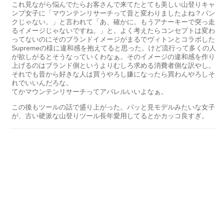
これ見ながら悩んでたらお客さんで来てたとても美しい山登りキャ
ンプ女子に「マウンテンリサーチって昔と変わりましたよね？パン
クじゃない。」と言われて「あ、確かに。もうアナーキーで突っ走
るイメージじゃないですね。」と。よく考えたらコンセプトは変わ
ってないのにそのブランドイメージがまるでヴィトンとコラボした
Supremeの様に違和感を抱えてると思った。けど流行って多くの人
が欲しがるとそうなっていくわなぁ。そのイメージの違和感を作り
上げるのはブランド側というよりむしろ求める消費者側な訳やし。
それでも昔から好きな人は買うやろし嫌になったら買わんやろしそ
れでいいんだろな。
てかマウンテンリサーチってアパレルいいよなぁ。
この後もツールの話で盛り上がった。パッと見モデルみたいな女子
が、古い硬派な山登りツール長年愛用してるとかカッコ良すぎ。