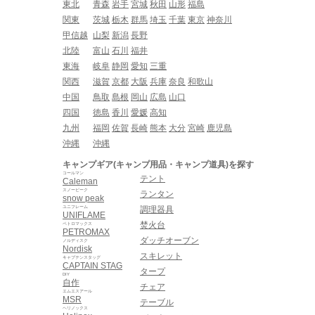
東北
青森
岩手
宮城
秋田
山形
福島
関東
茨城
栃木
群馬
埼玉
千葉
東京
神奈川
甲信越
山梨
新潟
長野
北陸
富山
石川
福井
東海
岐阜
静岡
愛知
三重
関西
滋賀
京都
大阪
兵庫
奈良
和歌山
中国
鳥取
島根
岡山
広島
山口
四国
徳島
香川
愛媛
高知
九州
福岡
佐賀
長崎
熊本
大分
宮崎
鹿児島
沖縄
沖縄
キャンプギア(キャンプ用品・キャンプ道具)を探す
コールマン
テント
Caleman
スノーピーク
ランタン
snow peak
ユニフレーム
調理器具
UNIFLAME
焚火台
ペトロマックス
PETROMAX
ダッチオーブン
ノルディスク
Nordisk
スキレット
キャプテンスタッグ
CAPTAIN STAG
タープ
DIY
自作
チェア
エムエスアール
MSR
テーブル
ヘリノックス