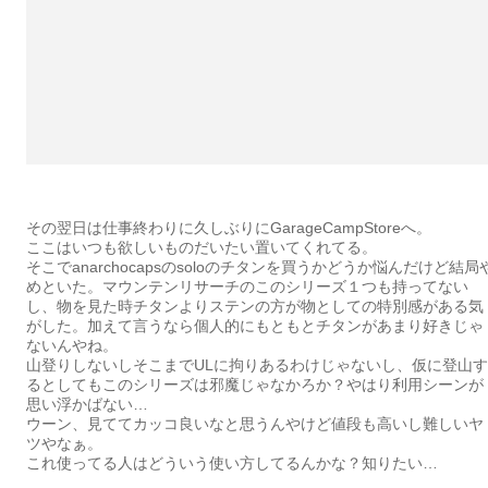
その翌日は仕事終わりに久しぶりにGarageCampStoreへ。
ここはいつも欲しいものだいたい置いてくれてる。
そこでanarchocapsのsoloのチタンを買うかどうか悩んだけど結局
めといた。マウンテンリサーチのこのシリーズ１つも持ってない
し、物を見た時チタンよりステンの方が物としての特別感がある気
がした。加えて言うなら個人的にもともとチタンがあまり好きじゃ
ないんやね。
山登りしないしそこまでULに拘りあるわけじゃないし、仮に登山す
るとしてもこのシリーズは邪魔じゃなかろか？やはり利用シーンが
思い浮かばない…
ウーン、見ててカッコ良いなと思うんやけど値段も高いし難しいヤ
ツやなぁ。
これ使ってる人はどういう使い方してるんかな？知りたい…