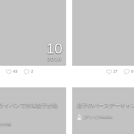
10
2016
43
2
27
0
ライパンで冷凍餃子が絶
息子のバースデーキャ
[テント] Nordisk
 その他