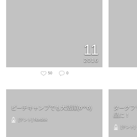
11
2016
50
0
ビーチキャンプでも大活躍(o^^o)
タークフ
品に！
[テント] Nordisk
[テント]