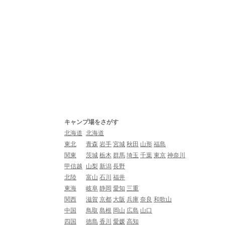
キャンプ場をさがす
北海道
北海道
東北
青森
岩手
宮城
秋田
山形
福島
関東
茨城
栃木
群馬
埼玉
千葉
東京
神奈川
甲信越
山梨
新潟
長野
北陸
富山
石川
福井
東海
岐阜
静岡
愛知
三重
関西
滋賀
京都
大阪
兵庫
奈良
和歌山
中国
鳥取
島根
岡山
広島
山口
四国
徳島
香川
愛媛
高知