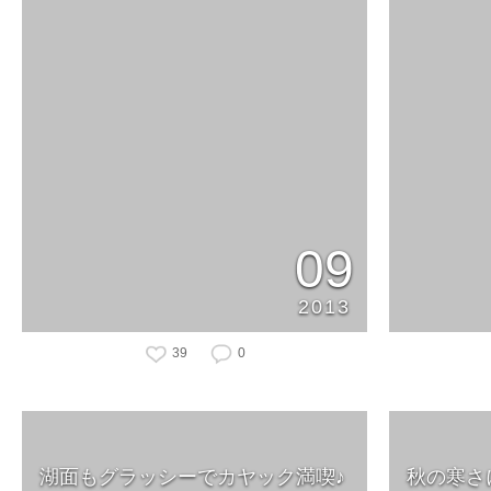
09
2013
39
0
湖面もグラッシーでカヤック満喫♪
秋の寒さ