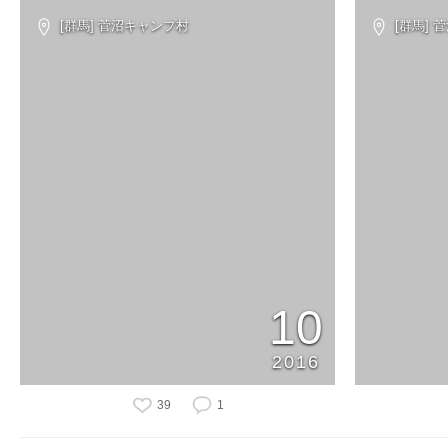
[群馬] 菅沼キャンプ村
[群馬] 
10
2016
39
1