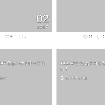
02
2017
64
1
55
0
DIY 蒔きバサミ作ってみ
TICLAの設営はスゴく
た！
 自作
[テント] その他