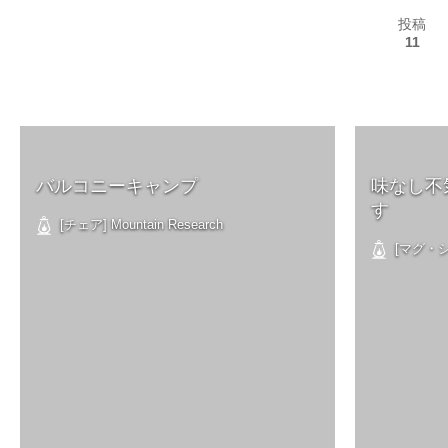
投稿
11
バルコニーキャンプ
味なし不
す
[チェア] Mountain Research
[マグ・シェ