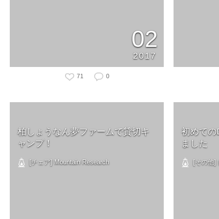
02
2017
71
0
柏しょうなん夢ファームで貸切キ
初めての
ャンプ！
ました
[チェア] Mountain Research
[その他]