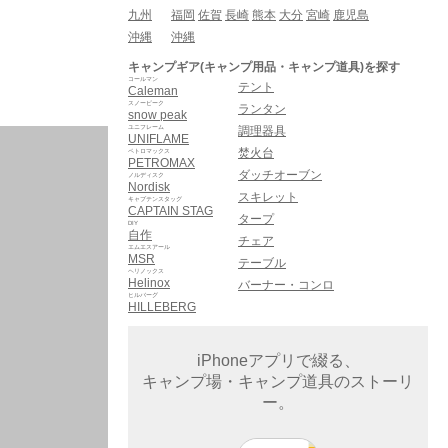
九州
福岡
佐賀
長崎
熊本
大分
宮崎
鹿児島
沖縄
沖縄
キャンプギア(キャンプ用品・キャンプ道具)を探す
コールマン
テント
Caleman
スノーピーク
ランタン
snow peak
ユニフレーム
調理器具
UNIFLAME
焚火台
ペトロマックス
PETROMAX
ダッチオーブン
ノルディスク
Nordisk
スキレット
キャプテンスタッグ
CAPTAIN STAG
タープ
DIY
自作
チェア
エムエスアール
MSR
テーブル
ヘリノックス
Helinox
バーナー・コンロ
ヒルバーグ
HILLEBERG
iPhoneアプリで綴る、
キャンプ場・キャンプ道具のストーリ
ー。