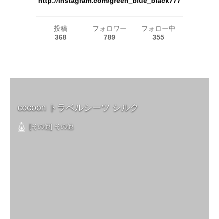
http://Instagram.com/green_blue_black777
投稿
フォロワー
フォロー中
368
789
355
cocoon トラベルシーツ シルク
[その他] その他