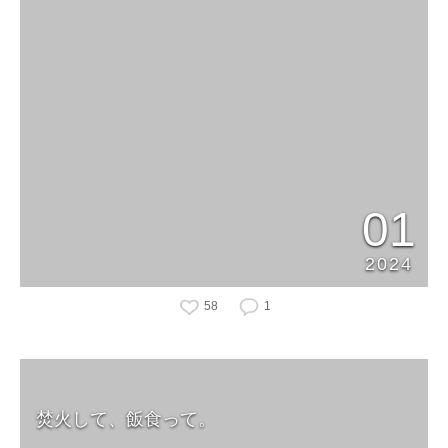
01
2024
58
1
焚火して、飯食って。