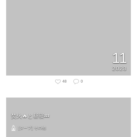
11
2023
48
0
焚火🔥と昼寝💤
[タープ] その他