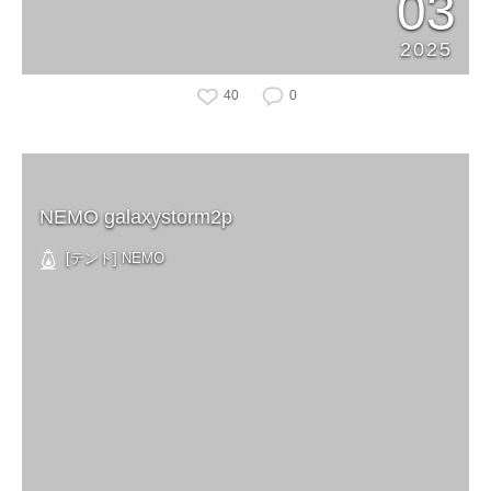
03
2025
40
0
NEMO galaxystorm2p
[テント] NEMO