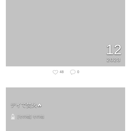
12
2023
48
0
デイで焚火🔥
[その他] その他