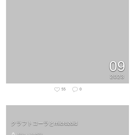
09
2023
55
0
クラフトコーラとmicrozoid
[テント] MSR