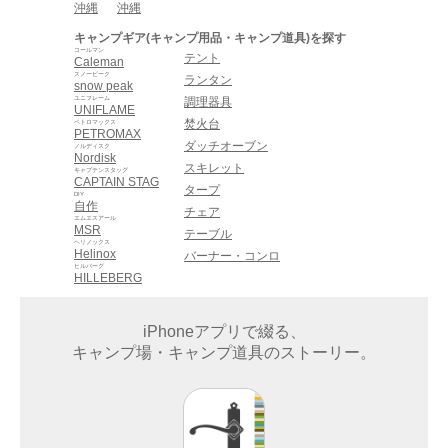
沖縄
沖縄
キャンプギア(キャンプ用品・キャンプ道具)を探す
コールマン
テント
Caleman
スノーピーク
ランタン
snow peak
ユニフレーム
調理器具
UNIFLAME
焚火台
ペトロマックス
PETROMAX
ダッチオーブン
ノルディスク
Nordisk
スキレット
キャプテンスタッグ
CAPTAIN STAG
タープ
DIY
自作
チェア
エムエスアール
MSR
テーブル
ヘリノックス
Helinox
バーナー・コンロ
ヒルバーグ
HILLEBERG
iPhoneアプリで綴る、
キャンプ場・キャンプ道具のストーリー。