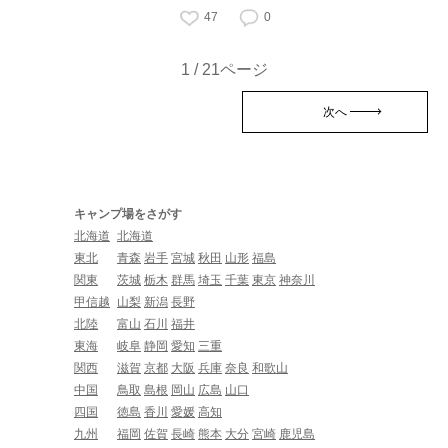
47
0
1 / 21ページ
次へ
キャンプ場をさがす
北海道
北海道
東北
青森
岩手
宮城
秋田
山形
福島
関東
茨城
栃木
群馬
埼玉
千葉
東京
神奈川
甲信越
山梨
新潟
長野
北陸
富山
石川
福井
東海
岐阜
静岡
愛知
三重
関西
滋賀
京都
大阪
兵庫
奈良
和歌山
中国
鳥取
島根
岡山
広島
山口
四国
徳島
香川
愛媛
高知
九州
福岡
佐賀
長崎
熊本
大分
宮崎
鹿児島