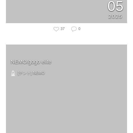
05
2025
37
0
NEMO/gogo elite
[テント] NEMO