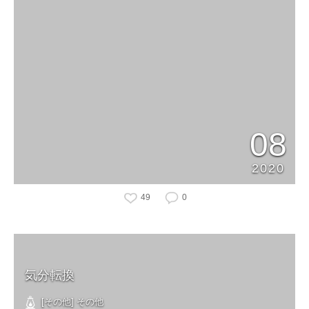
08
2020
49
0
気分転換
[その他] その他