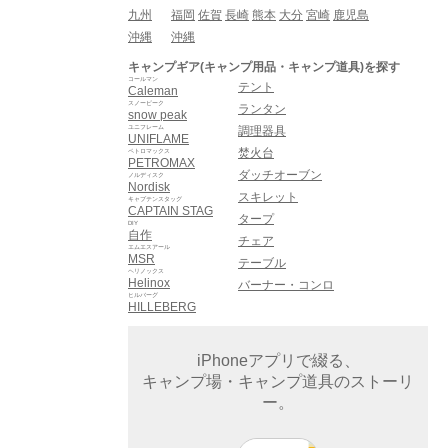
九州
福岡
佐賀
長崎
熊本
大分
宮崎
鹿児島
沖縄
沖縄
キャンプギア(キャンプ用品・キャンプ道具)を探す
コールマン
テント
Caleman
スノーピーク
ランタン
snow peak
ユニフレーム
調理器具
UNIFLAME
焚火台
ペトロマックス
PETROMAX
ダッチオーブン
ノルディスク
Nordisk
スキレット
キャプテンスタッグ
CAPTAIN STAG
タープ
DIY
自作
チェア
エムエスアール
MSR
テーブル
ヘリノックス
Helinox
バーナー・コンロ
ヒルバーグ
HILLEBERG
iPhoneアプリで綴る、
キャンプ場・キャンプ道具のストーリ
ー。