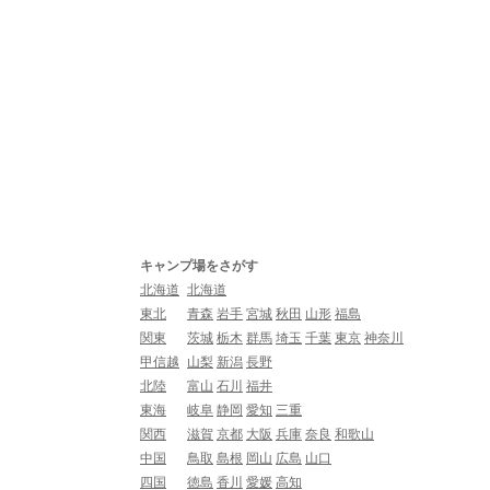
キャンプ場をさがす
北海道
北海道
東北
青森
岩手
宮城
秋田
山形
福島
関東
茨城
栃木
群馬
埼玉
千葉
東京
神奈川
甲信越
山梨
新潟
長野
北陸
富山
石川
福井
東海
岐阜
静岡
愛知
三重
関西
滋賀
京都
大阪
兵庫
奈良
和歌山
中国
鳥取
島根
岡山
広島
山口
四国
徳島
香川
愛媛
高知