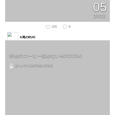
05
2022
105
8
A局のRUO
幸せのコーヒー飲めないHITOTOKI
[チェア] CAPTAIN STAG