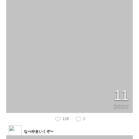
11
2022
128
2
なべやきいくぞー