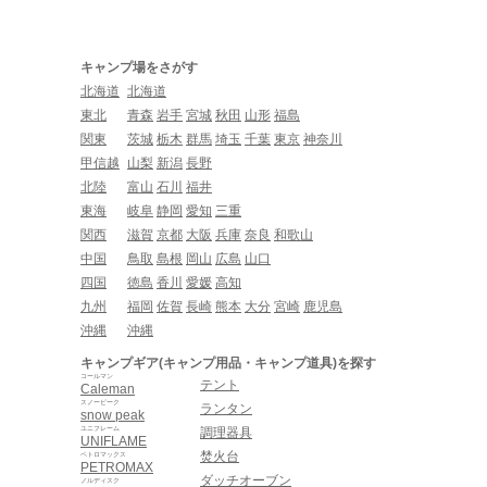
キャンプ場をさがす
北海道
北海道
東北
青森
岩手
宮城
秋田
山形
福島
関東
茨城
栃木
群馬
埼玉
千葉
東京
神奈川
甲信越
山梨
新潟
長野
北陸
富山
石川
福井
東海
岐阜
静岡
愛知
三重
関西
滋賀
京都
大阪
兵庫
奈良
和歌山
中国
鳥取
島根
岡山
広島
山口
四国
徳島
香川
愛媛
高知
九州
福岡
佐賀
長崎
熊本
大分
宮崎
鹿児島
沖縄
沖縄
キャンプギア(キャンプ用品・キャンプ道具)を探す
コールマン
テント
Caleman
スノーピーク
ランタン
snow peak
ユニフレーム
調理器具
UNIFLAME
焚火台
ペトロマックス
PETROMAX
ダッチオーブン
ノルディスク