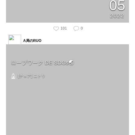
05
2022
101
0
A局のRUO
ロープワーク DE SDGs🌏
[チェア] ニトリ