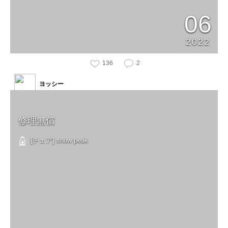
06
2022
136
2
ヨッシー
修理無償
[チェア] snow peak