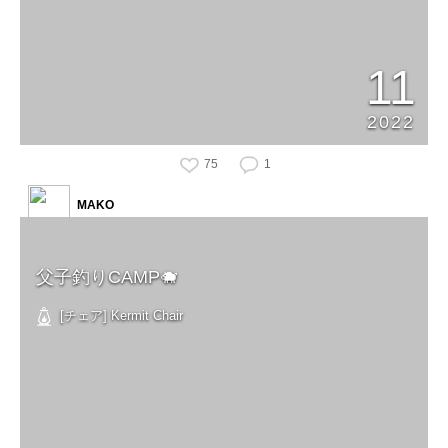
11
2022
75
1
MAKO
父子釣りCAMP🐗
[チェア] Kermit Chair