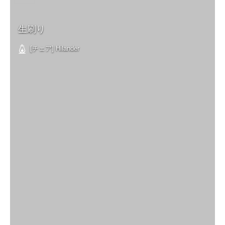
生刷り
[チェア] Hilander