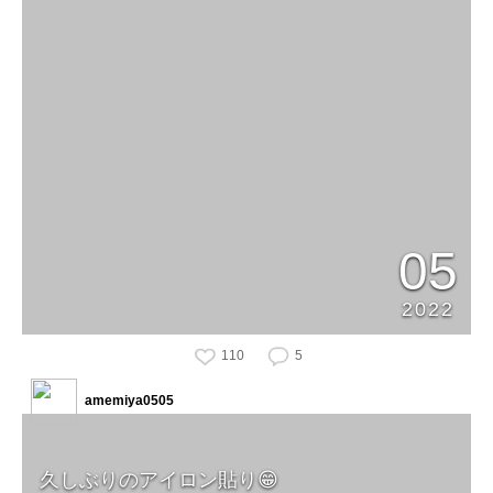
05
2022
110
5
amemiya0505
久しぶりのアイロン貼り😁