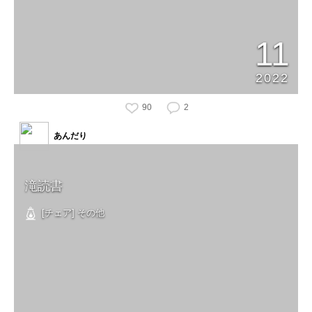
11
2022
90
2
あんだり
滝読書
[チェア] その他