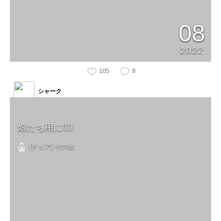
08
2022
105
8
シャーク
娘たち用に🙆‍♂️
[チェア] その他