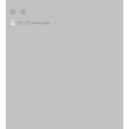
誘・惑
[チェア] snow peak