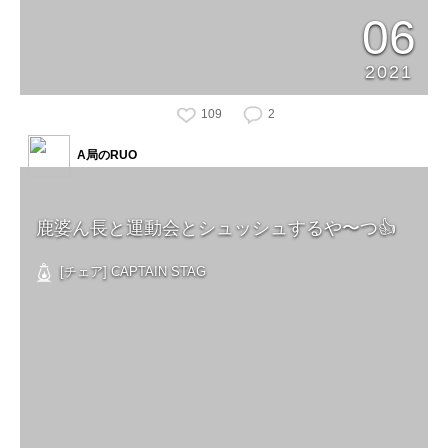
06
2021
109
2
A局のRUO
鹿婆ん長と運動会とシュッシュするや〜つ👍
[チェア] CAPTAIN STAG