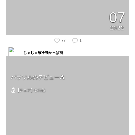
07
2022
77
1
じゃじゃ麺冷麺かっぱ淵
パラソルのデビュー⛺️
[チェア] その他