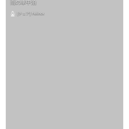
雨の車中泊
[チェア] Helinox