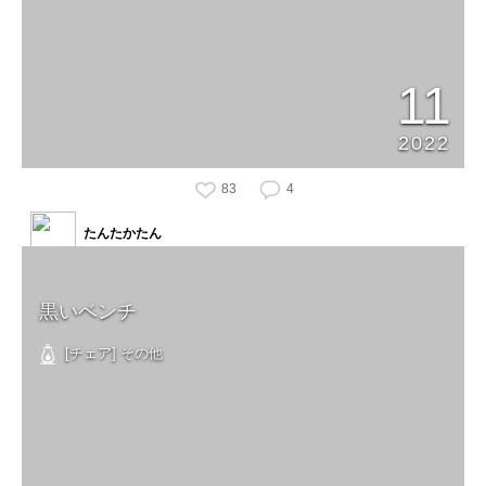
11
2022
83
4
たんたかたん
黒いベンチ
[チェア] その他