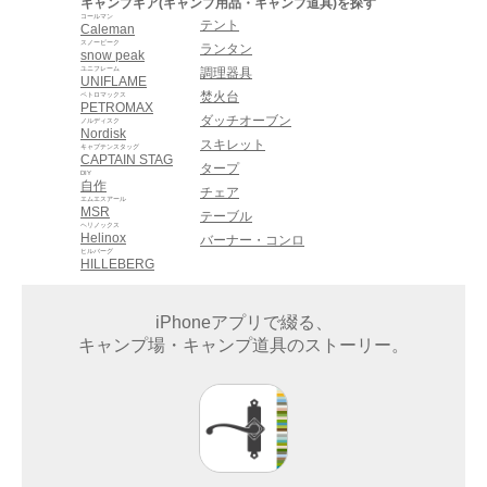
キャンプギア(キャンプ用品・キャンプ道具)を探す
コールマン
テント
Caleman
スノーピーク
ランタン
snow peak
ユニフレーム
調理器具
UNIFLAME
焚火台
ペトロマックス
PETROMAX
ダッチオーブン
ノルディスク
Nordisk
スキレット
キャプテンスタッグ
CAPTAIN STAG
タープ
DIY
自作
チェア
エムエスアール
MSR
テーブル
ヘリノックス
Helinox
バーナー・コンロ
ヒルバーグ
HILLEBERG
iPhoneアプリで綴る、
キャンプ場・キャンプ道具のストーリー。