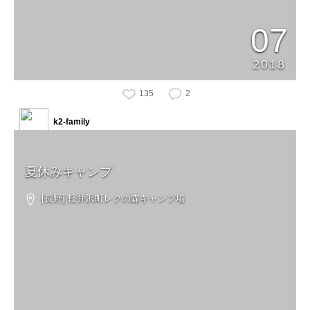
07
2018
135
2
k2-family
夏休みキャンプ
[長野] 軽井沢町レクの森キャンプ場