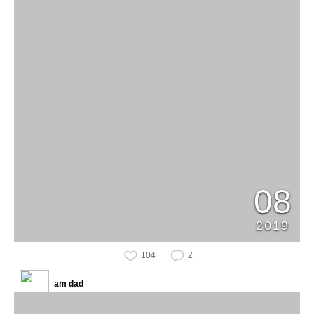
08
2019
104
2
am dad