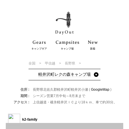
キャンプギア
キャンプ場
新着
全国
甲信越
長野県
軽井沢町レクの森キャンプ場
住所
長野県北佐久郡軽井沢町軽井沢小瀬 (
GoogleMap
)
期間
シーズン営業7月中旬～8月末まで
アクセス
上信越道・碓氷軽井沢ＩＣより18ｋｍ、車で約30分。
k2-family