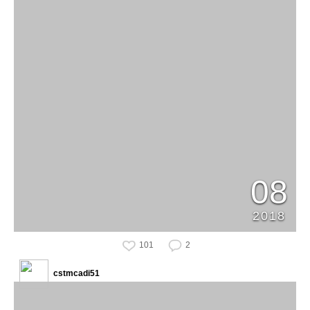
08
2018
101
2
cstmcadi51