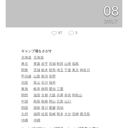
08
2017
97
5
キャンプ場をさがす
北海道
北海道
東北
青森
岩手
宮城
秋田
山形
福島
関東
茨城
栃木
群馬
埼玉
千葉
東京
神奈川
甲信越
山梨
新潟
長野
北陸
富山
石川
福井
東海
岐阜
静岡
愛知
三重
関西
滋賀
京都
大阪
兵庫
奈良
和歌山
中国
鳥取
島根
岡山
広島
山口
四国
徳島
香川
愛媛
高知
九州
福岡
佐賀
長崎
熊本
大分
宮崎
鹿児島
沖縄
沖縄