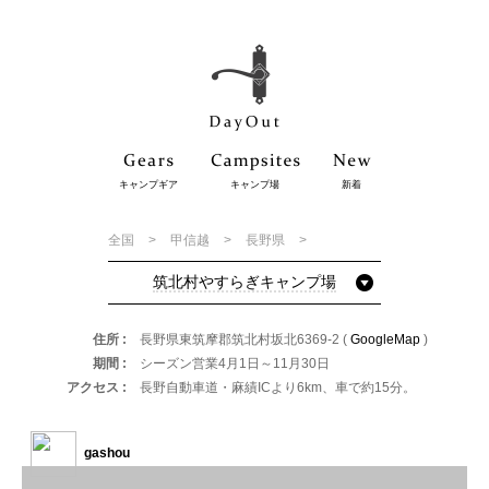
キャンプギア
キャンプ場
新着
全国
甲信越
長野県
筑北村やすらぎキャンプ場
住所
長野県東筑摩郡筑北村坂北6369-2 (
GoogleMap
)
期間
シーズン営業4月1日～11月30日
アクセス
長野自動車道・麻績ICより6km、車で約15分。
gashou