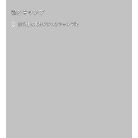
娘とキャンプ
[長野] 筑北村やすらぎキャンプ場