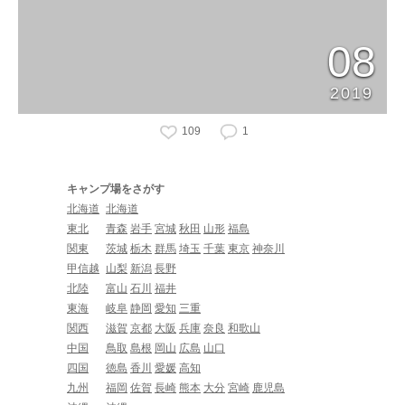
08
2019
109
1
キャンプ場をさがす
北海道
北海道
東北
青森
岩手
宮城
秋田
山形
福島
関東
茨城
栃木
群馬
埼玉
千葉
東京
神奈川
甲信越
山梨
新潟
長野
北陸
富山
石川
福井
東海
岐阜
静岡
愛知
三重
関西
滋賀
京都
大阪
兵庫
奈良
和歌山
中国
鳥取
島根
岡山
広島
山口
四国
徳島
香川
愛媛
高知
九州
福岡
佐賀
長崎
熊本
大分
宮崎
鹿児島