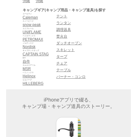
沖縄
沖縄
キャンプギア(キャンプ用品・キャンプ道具)を探す
コールマン
テント
Caleman
スノーピーク
ランタン
snow peak
ユニフレーム
調理器具
UNIFLAME
焚火台
ペトロマックス
PETROMAX
ダッチオーブン
ノルディスク
Nordisk
スキレット
キャプテンスタッグ
CAPTAIN STAG
タープ
DIY
自作
チェア
エムエスアール
MSR
テーブル
ヘリノックス
Helinox
バーナー・コンロ
ヒルバーグ
HILLEBERG
iPhoneアプリで綴る、
キャンプ場・キャンプ道具のストーリー。