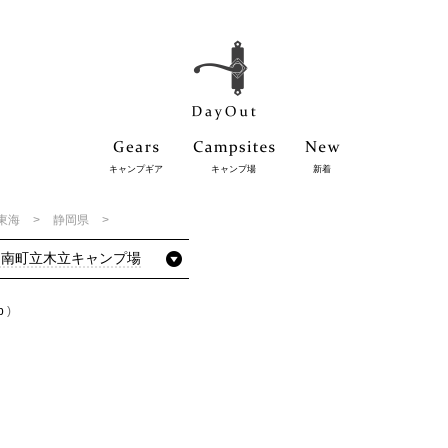
キャンプギア
キャンプ場
新着
東海
静岡県
函南町立木立キャンプ場
p
)