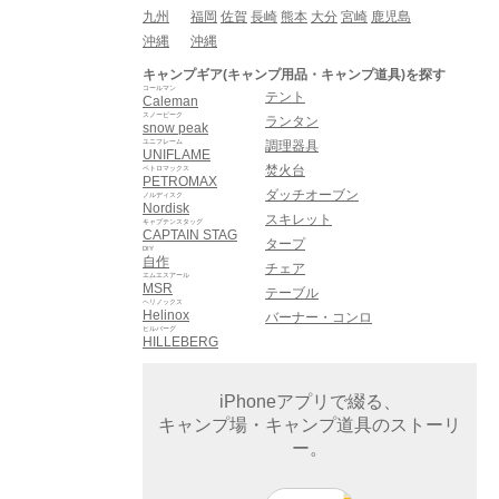
九州
福岡
佐賀
長崎
熊本
大分
宮崎
鹿児島
沖縄
沖縄
キャンプギア(キャンプ用品・キャンプ道具)を探す
コールマン
テント
Caleman
スノーピーク
ランタン
snow peak
ユニフレーム
調理器具
UNIFLAME
焚火台
ペトロマックス
PETROMAX
ダッチオーブン
ノルディスク
Nordisk
スキレット
キャプテンスタッグ
CAPTAIN STAG
タープ
DIY
自作
チェア
エムエスアール
MSR
テーブル
ヘリノックス
Helinox
バーナー・コンロ
ヒルバーグ
HILLEBERG
iPhoneアプリで綴る、
キャンプ場・キャンプ道具のストーリ
ー。