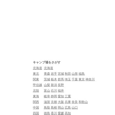
キャンプ場をさがす
北海道
北海道
東北
青森
岩手
宮城
秋田
山形
福島
関東
茨城
栃木
群馬
埼玉
千葉
東京
神奈川
甲信越
山梨
新潟
長野
北陸
富山
石川
福井
東海
岐阜
静岡
愛知
三重
関西
滋賀
京都
大阪
兵庫
奈良
和歌山
中国
鳥取
島根
岡山
広島
山口
四国
徳島
香川
愛媛
高知