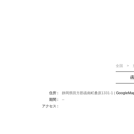
全国
住所
静岡県田方郡函南町桑原1331-1 (
GoogleMa
期間
--
アクセス