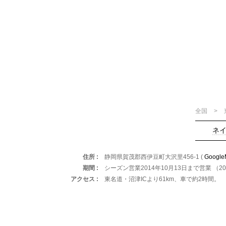
全国
ネ
住所
静岡県賀茂郡西伊豆町大沢里456-1 (
Google
期間
シーズン営業2014年10月13日まで営業 （2
アクセス
東名道・沼津ICより61km、車で約2時間。