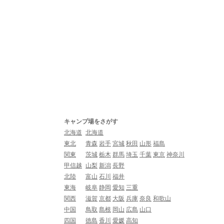
キャンプ場をさがす
北海道
北海道
東北
青森
岩手
宮城
秋田
山形
福島
関東
茨城
栃木
群馬
埼玉
千葉
東京
神奈川
甲信越
山梨
新潟
長野
北陸
富山
石川
福井
東海
岐阜
静岡
愛知
三重
関西
滋賀
京都
大阪
兵庫
奈良
和歌山
中国
鳥取
島根
岡山
広島
山口
四国
徳島
香川
愛媛
高知