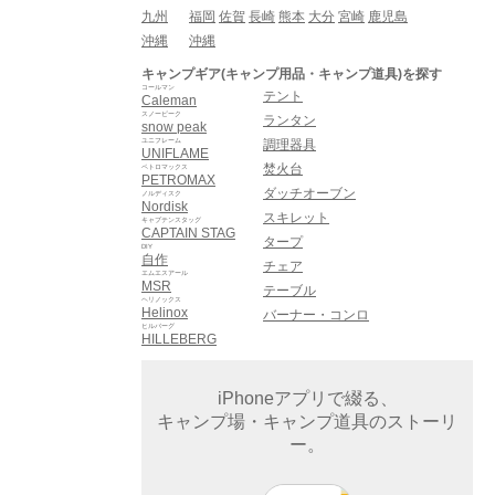
九州
福岡
佐賀
長崎
熊本
大分
宮崎
鹿児島
沖縄
沖縄
キャンプギア(キャンプ用品・キャンプ道具)を探す
コールマン
テント
Caleman
スノーピーク
ランタン
snow peak
ユニフレーム
調理器具
UNIFLAME
焚火台
ペトロマックス
PETROMAX
ダッチオーブン
ノルディスク
Nordisk
スキレット
キャプテンスタッグ
CAPTAIN STAG
タープ
DIY
自作
チェア
エムエスアール
MSR
テーブル
ヘリノックス
Helinox
バーナー・コンロ
ヒルバーグ
HILLEBERG
iPhoneアプリで綴る、
キャンプ場・キャンプ道具のストーリ
ー。