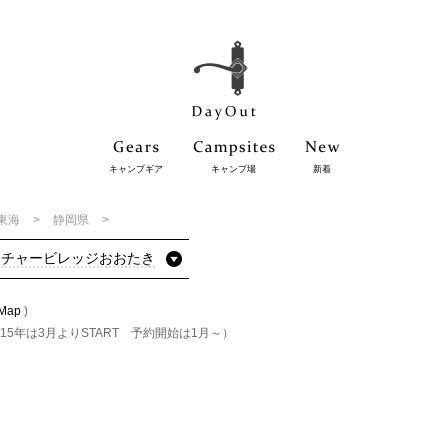
キャンプギア
キャンプ場
新着
東海
静岡県
イチャービレッジおおたき
Map
)
015年は3月よりSTART 予約開始は1月～）