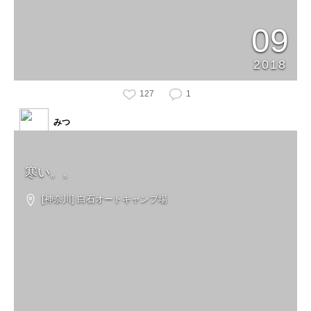
09
2018
127
1
みつ
寒い。。
[神奈川] 白石オートキャンプ場