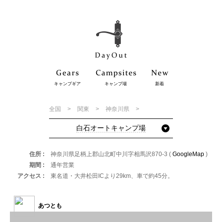
キャンプギア
キャンプ場
新着
全国
関東
神奈川県
白石オートキャンプ場
住所
神奈川県足柄上郡山北町中川字相馬沢870-3 (
GoogleMap
)
期間
通年営業
アクセス
東名道・大井松田ICより29km、車で約45分。
あつとも