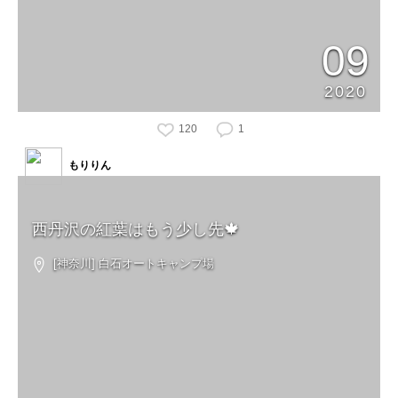
09
2020
120
1
もりりん
西丹沢の紅葉はもう少し先🍁
[神奈川] 白石オートキャンプ場