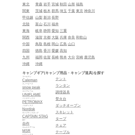
東北
青森
岩手
宮城
秋田
山形
福島
関東
茨城
栃木
群馬
埼玉
千葉
東京
神奈川
甲信越
山梨
新潟
長野
北陸
富山
石川
福井
東海
岐阜
静岡
愛知
三重
関西
滋賀
京都
大阪
兵庫
奈良
和歌山
中国
鳥取
島根
岡山
広島
山口
四国
徳島
香川
愛媛
高知
九州
福岡
佐賀
長崎
熊本
大分
宮崎
鹿児島
沖縄
沖縄
キャンプギア(キャンプ用品・キャンプ道具)を探す
コールマン
テント
Caleman
スノーピーク
ランタン
snow peak
ユニフレーム
調理器具
UNIFLAME
焚火台
ペトロマックス
PETROMAX
ダッチオーブン
ノルディスク
Nordisk
スキレット
キャプテンスタッグ
CAPTAIN STAG
タープ
DIY
自作
チェア
エムエスアール
MSR
テーブル
ヘリノックス