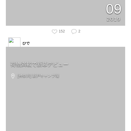
09
2019
152
2
ひで
荷物満載で新幕デビュー
[神奈川] 新戸キャンプ場