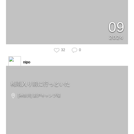
09
2024
32
0
nipo
梅雨入り前に行っといた
[神奈川] 新戸キャンプ場