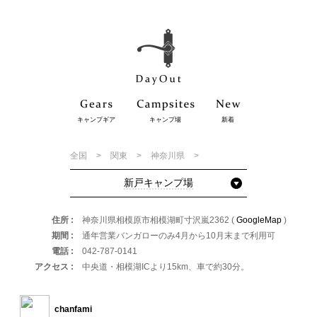
キャンプギア
キャンプ場
新着
全国
関東
神奈川県
新戸キャンプ場
住所
神奈川県相模原市相模湖町寸沢嵐2362 (
GoogleMap
)
期間
通年営業バンガローのみ4月から10月末まで利用可
電話
042-787-0141
アクセス
中央道・相模湖ICより15km、車で約30分。
chanfami