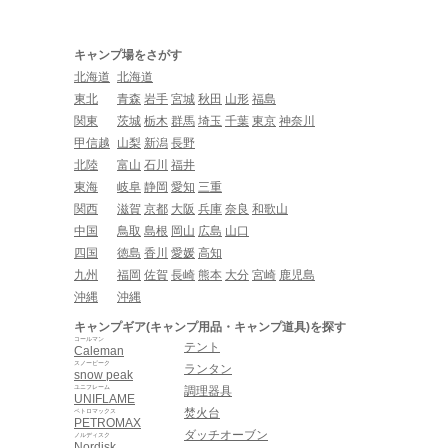
キャンプ場をさがす
北海道
北海道
東北
青森
岩手
宮城
秋田
山形
福島
関東
茨城
栃木
群馬
埼玉
千葉
東京
神奈川
甲信越
山梨
新潟
長野
北陸
富山
石川
福井
東海
岐阜
静岡
愛知
三重
関西
滋賀
京都
大阪
兵庫
奈良
和歌山
中国
鳥取
島根
岡山
広島
山口
四国
徳島
香川
愛媛
高知
九州
福岡
佐賀
長崎
熊本
大分
宮崎
鹿児島
沖縄
沖縄
キャンプギア(キャンプ用品・キャンプ道具)を探す
コールマン
テント
Caleman
スノーピーク
ランタン
snow peak
ユニフレーム
調理器具
UNIFLAME
焚火台
ペトロマックス
PETROMAX
ダッチオーブン
ノルディスク
Nordisk