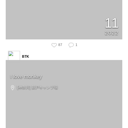
11
2022
87
1
BTK
I love monkey
[神奈川] 新戸キャンプ場