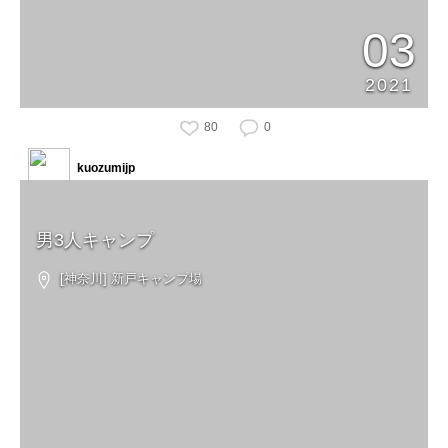
03
2021
80
0
kuozumijp
男3人キャンプ
[神奈川] 新戸キャンプ場