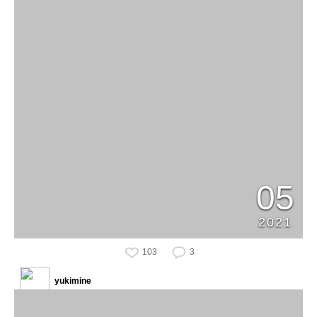
05
2021
103
3
yukimine