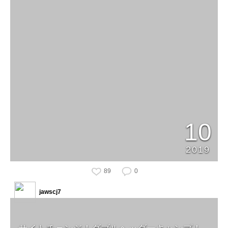
10
2019
89
0
jawscj7