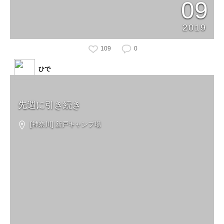
09
2019
109
0
ひで
先週に引き続き
[神奈川] 新戸キャンプ場