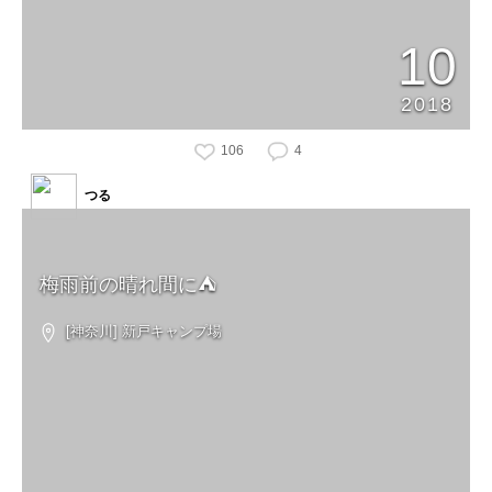
10
2018
106
4
つる
梅雨前の晴れ間に⛺️
[神奈川] 新戸キャンプ場