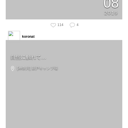
08
2019
114
4
koronat
自然に触れて…
[神奈川] 新戸キャンプ場