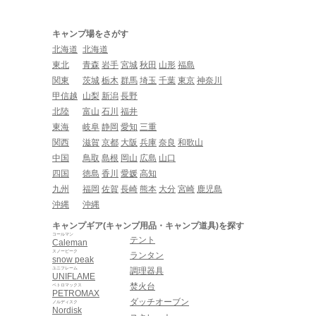
キャンプ場をさがす
北海道
北海道
東北
青森
岩手
宮城
秋田
山形
福島
関東
茨城
栃木
群馬
埼玉
千葉
東京
神奈川
甲信越
山梨
新潟
長野
北陸
富山
石川
福井
東海
岐阜
静岡
愛知
三重
関西
滋賀
京都
大阪
兵庫
奈良
和歌山
中国
鳥取
島根
岡山
広島
山口
四国
徳島
香川
愛媛
高知
九州
福岡
佐賀
長崎
熊本
大分
宮崎
鹿児島
沖縄
沖縄
キャンプギア(キャンプ用品・キャンプ道具)を探す
コールマン
テント
Caleman
スノーピーク
ランタン
snow peak
ユニフレーム
調理器具
UNIFLAME
焚火台
ペトロマックス
PETROMAX
ダッチオーブン
ノルディスク
Nordisk