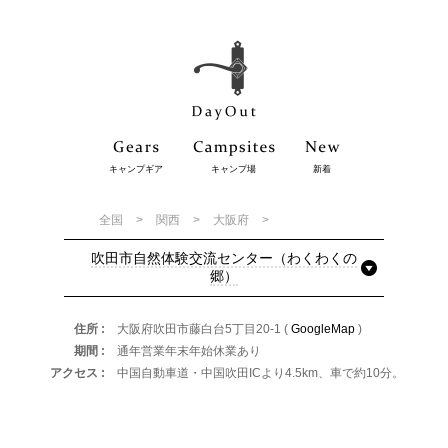
キャンプギア
キャンプ場
新着
全国
関西
大阪府
吹田市自然体験交流センター（わくわくの
郷）
住所
大阪府吹田市藤白台5丁目20-1 (
GoogleMap
)
期間
通年営業年末年始休業あり
アクセス
中国自動車道・中国吹田ICより4.5km、車で約10分。