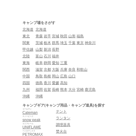
キャンプ場をさがす
北海道
北海道
東北
青森
岩手
宮城
秋田
山形
福島
関東
茨城
栃木
群馬
埼玉
千葉
東京
神奈川
甲信越
山梨
新潟
長野
北陸
富山
石川
福井
東海
岐阜
静岡
愛知
三重
関西
滋賀
京都
大阪
兵庫
奈良
和歌山
中国
鳥取
島根
岡山
広島
山口
四国
徳島
香川
愛媛
高知
九州
福岡
佐賀
長崎
熊本
大分
宮崎
鹿児島
沖縄
沖縄
キャンプギア(キャンプ用品・キャンプ道具)を探す
コールマン
テント
Caleman
スノーピーク
ランタン
snow peak
ユニフレーム
調理器具
UNIFLAME
焚火台
ペトロマックス
PETROMAX