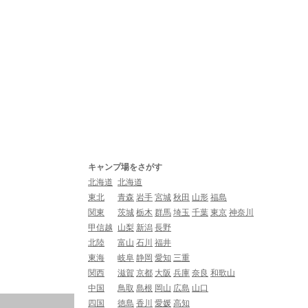
キャンプ場をさがす
北海道
北海道
東北
青森
岩手
宮城
秋田
山形
福島
関東
茨城
栃木
群馬
埼玉
千葉
東京
神奈川
甲信越
山梨
新潟
長野
北陸
富山
石川
福井
東海
岐阜
静岡
愛知
三重
関西
滋賀
京都
大阪
兵庫
奈良
和歌山
中国
鳥取
島根
岡山
広島
山口
四国
徳島
香川
愛媛
高知