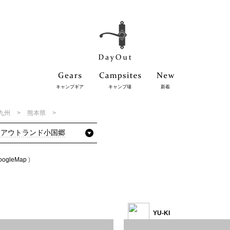
キャンプギア
キャンプ場
新着
九州
熊本県
アウトランド小国郷
oogleMap
)
YU-KI