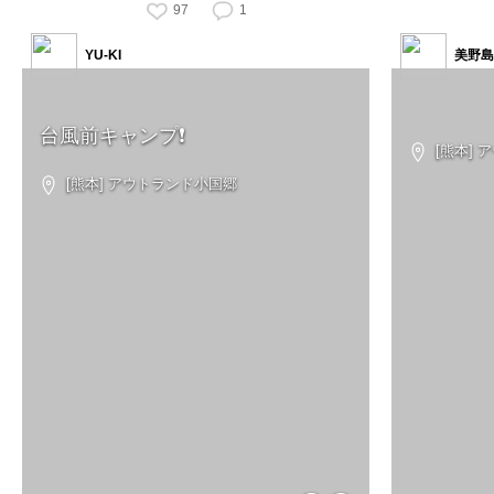
97
1
YU-KI
美野島
台風前キャンプ❗️
[熊本] 
[熊本] アウトランド小国郷