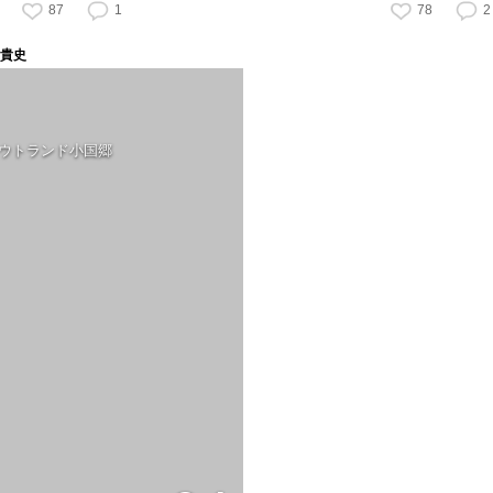
87
1
78
2
貴史
アウトランド小国郷