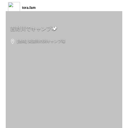
tora.fam
吉野川でキャンプ🏕
[徳島] 美濃田の渕キャンプ場