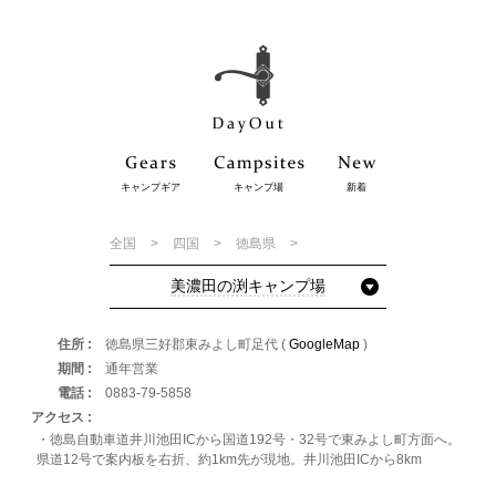
キャンプギア
キャンプ場
新着
全国
四国
徳島県
美濃田の渕キャンプ場
住所
徳島県三好郡東みよし町足代 (
GoogleMap
)
期間
通年営業
電話
0883-79-5858
アクセス
・徳島自動車道井川池田ICから国道192号・32号で東みよし町方面へ。
県道12号で案内板を右折、約1km先が現地。井川池田ICから8km