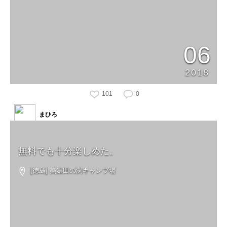
06
2018
101
0
まひろ
無料でも十分楽しめた。
[徳島] 美濃田の渕キャンプ場