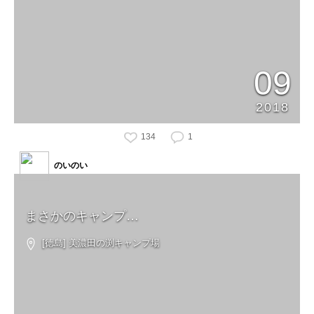
09
2018
134
1
のいのい
まさかのキャンプ…
[徳島] 美濃田の渕キャンプ場