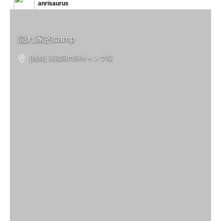
anrisaurus
隠れ家的camp
[徳島] 美濃田の渕キャンプ場