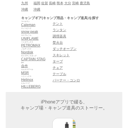
九州
福岡
佐賀
長崎
熊本
大分
宮崎
鹿児島
沖縄
沖縄
キャンプギア(キャンプ用品・キャンプ道具)を探す
コールマン
テント
Caleman
スノーピーク
ランタン
snow peak
ユニフレーム
調理器具
UNIFLAME
焚火台
ペトロマックス
PETROMAX
ダッチオーブン
ノルディスク
Nordisk
スキレット
キャプテンスタッグ
CAPTAIN STAG
タープ
DIY
自作
チェア
エムエスアール
MSR
テーブル
ヘリノックス
Helinox
バーナー・コンロ
ヒルバーグ
HILLEBERG
iPhoneアプリで綴る、
キャンプ場・キャンプ道具のストーリー。