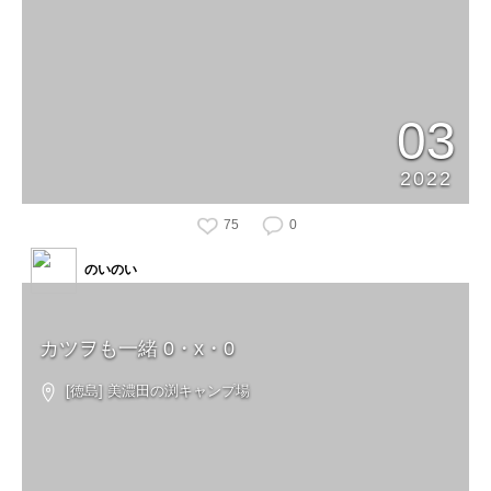
03
2022
75
0
のいのい
カツヲも一緒 0・x・0
[徳島] 美濃田の渕キャンプ場