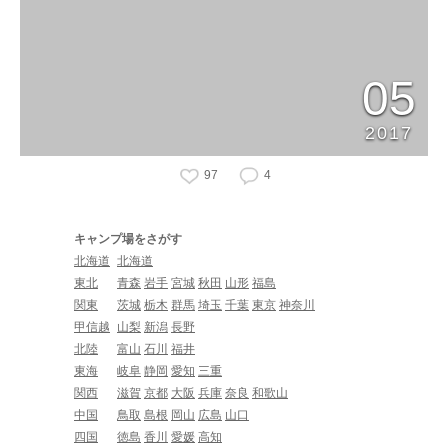
05
2017
97
4
キャンプ場をさがす
北海道
北海道
東北
青森
岩手
宮城
秋田
山形
福島
関東
茨城
栃木
群馬
埼玉
千葉
東京
神奈川
甲信越
山梨
新潟
長野
北陸
富山
石川
福井
東海
岐阜
静岡
愛知
三重
関西
滋賀
京都
大阪
兵庫
奈良
和歌山
中国
鳥取
島根
岡山
広島
山口
四国
徳島
香川
愛媛
高知