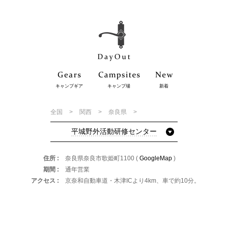
キャンプギア
キャンプ場
新着
全国
関西
奈良県
平城野外活動研修センター
住所
奈良県奈良市歌姫町1100 (
GoogleMap
)
期間
通年営業
アクセス
京奈和自動車道・木津ICより4km、車で約10分。