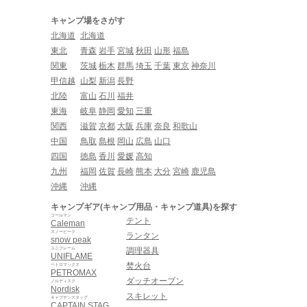
キャンプ場をさがす
北海道
北海道
東北
青森
岩手
宮城
秋田
山形
福島
関東
茨城
栃木
群馬
埼玉
千葉
東京
神奈川
甲信越
山梨
新潟
長野
北陸
富山
石川
福井
東海
岐阜
静岡
愛知
三重
関西
滋賀
京都
大阪
兵庫
奈良
和歌山
中国
鳥取
島根
岡山
広島
山口
四国
徳島
香川
愛媛
高知
九州
福岡
佐賀
長崎
熊本
大分
宮崎
鹿児島
沖縄
沖縄
キャンプギア(キャンプ用品・キャンプ道具)を探す
コールマン
テント
Caleman
スノーピーク
ランタン
snow peak
ユニフレーム
調理器具
UNIFLAME
焚火台
ペトロマックス
PETROMAX
ダッチオーブン
ノルディスク
Nordisk
スキレット
キャプテンスタッグ
CAPTAIN STAG